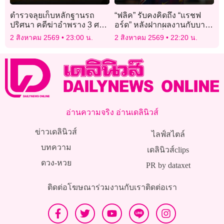
ตำรวจลุยเก็บหลักฐานรถ
“ฟลิค” รับคงคิดถึง “แรชฟ
ปริศนา คดีฆ่าอำพราง 3 ศพ
อร์ด” หลังฝากผลงานกับบาร์
ฝังดิน เร่งหาหลักฐานเชื่อม
ซาอย่างยอดเยี่ยม
2 สิงหาคม 2569
23:00 น.
2 สิงหาคม 2569
22:20 น.
โยงผู้ก่อเหตุ
อ่านความจริง อ่านเดลินิวส์
ข่าวเดลินิวส์
ไลฟ์สไตล์
บทความ
เดลินิวส์clips
ดวง-หวย
PR by dataxet
ติดต่อโฆษณา
ร่วมงานกับเรา
ติดต่อเรา