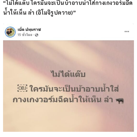
“ไม่ได้แต๊บ ใครมันจะเป็นบ้าอาบน้ำใส่กางเกงวอร์มฉีด
น้ำให้เห็น ลำ (อิโมจิรูปควาย)”