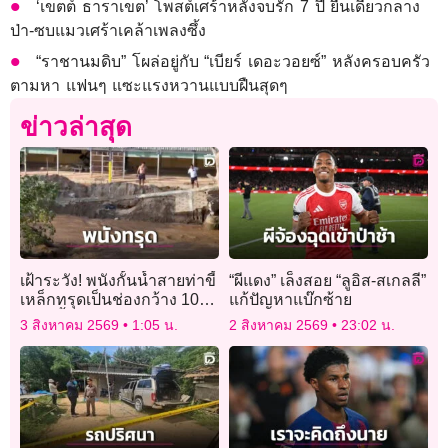
‘เขตต์ ธาราเขต’ โพสต์เศร้าหลังจบรัก 7 ปี ยืนเดี่ยวกลาง
ป่า-ซบแมวเศร้าเคล้าเพลงซึ้ง
“ราชานมดิบ” โผล่อยู่กับ “เบียร์ เดอะวอยซ์” หลังครอบครัว
ตามหา แฟนๆ แซะแรงหวานแบบฝืนสุดๆ
ข่าวล่าสุด
เฝ้าระวัง! พนังกั้นน้ำสายท่าขี้
“ผีแดง” เล็งสอย “ลูอิส-สเกลลี”
เหล็กทรุดเป็นช่องกว้าง 10
แก้ปัญหาแบ๊กซ้าย
เมตรน้ำป่าทะลักท่วม
3 สิงหาคม 2569
1:05 น.
2 สิงหาคม 2569
23:02 น.