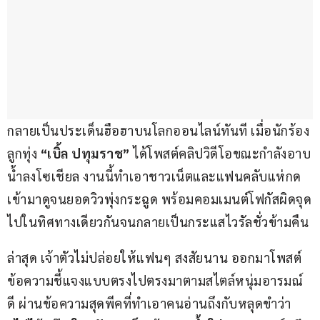
กลายเป็นประเด็นฮือฮาบนโลกออนไลน์ทันที เมื่อนักร้อง
ลูกทุ่ง 
“เบิ้ล ปทุมราช”
 ได้โพสต์คลิปวิดีโอขณะกำลังอาบ
น้ำลงโซเชียล งานนี้ทำเอาชาวเน็ตและแฟนคลับแห่กด
เข้ามาดูจนยอดวิวพุ่งกระฉูด พร้อมคอมเมนต์โฟกัสผิดจุด
ไปในทิศทางเดียวกันจนกลายเป็นกระแสไวรัลชั่วข้ามคืน
ล่าสุด เจ้าตัวไม่ปล่อยให้แฟนๆ สงสัยนาน ออกมาโพสต์
ข้อความชี้แจงแบบตรงไปตรงมาตามสไตล์หนุ่มอารมณ์
ดี ผ่านข้อความสุดพีคที่ทำเอาคนอ่านถึงกับหลุดขำว่า 