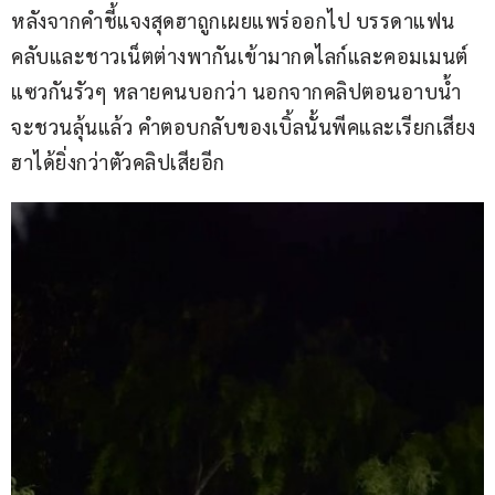
หลังจากคำชี้แจงสุดฮาถูกเผยแพร่ออกไป บรรดาแฟน
คลับและชาวเน็ตต่างพากันเข้ามากดไลก์และคอมเมนต์
แซวกันรัวๆ หลายคนบอกว่า นอกจากคลิปตอนอาบน้ำ
จะชวนลุ้นแล้ว คำตอบกลับของเบิ้ลนั้นพีคและเรียกเสียง
ฮาได้ยิ่งกว่าตัวคลิปเสียอีก