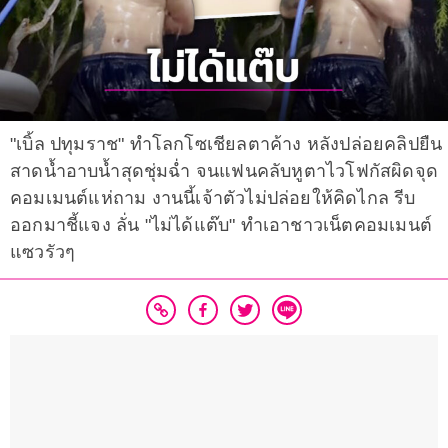
"เบิ้ล ปทุมราช" ทำโลกโซเชียลตาค้าง หลังปล่อยคลิปยืน
สาดน้ำอาบน้ำสุดชุ่มฉ่ำ จนแฟนคลับหูตาไวโฟกัสผิดจุด
คอมเมนต์แห่ถาม งานนี้เจ้าตัวไม่ปล่อยให้คิดไกล รีบ
ออกมาชี้แจง ลั่น "ไม่ได้แต๊บ" ทำเอาชาวเน็ตคอมเมนต์
แซวรัวๆ