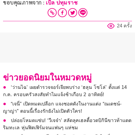
ขอบคุณภาพจาก : 
เบิ้ล ปทุมราช
24 ครั้ง
ข่าวยอดนิยมในหมวดหมู่
‘ว่านไฉ’ เผยตำรวจจอร์เจียพบร่าง ‘ฮลุน โซโล่’ ตั้งแต่ 14
ก.ค. ครอบครัวสงสัยทำไมแจ้งช้าเกือบ 2 อาทิตย์!
“เจนี่” เปิดหมดเปลือก แจงชอตดังในงานแต่ง “ณเดชน์-
ญาญ่า” ตอนนี้เรื่องรักยังไม่เปิดตัวใคร!
ปล่อยโหมดแซ่บ! ‘วีเจจ๋า’ สลัดลุคเฮลตี้อวดบิกินีขาวท้าแดด
ริมทะเล หุ่นฟิตเฟิร์มจนแฟนๆ แห่ชม