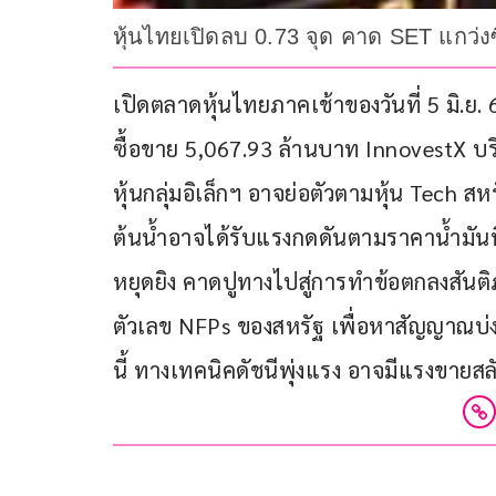
หุ้นไทยเปิดลบ 0.73 จุด คาด SET แกว่งซึ
เปิดตลาดหุ้นไทยภาคเช้าของวันที่ 5 มิ.ย. 6
ซื้อขาย 5,067.93 ล้านบาท InnovestX บร
หุ้นกลุ่มอิเล็กฯ อาจย่อตัวตามหุ้น Tech สห
ต้นน้ำอาจได้รับแรงกดดันตามราคาน้ำมันท
หยุดยิง คาดปูทางไปสู่การทําข้อตกลงสันต
ตัวเลข NFPs ของสหรัฐ เพื่อหาสัญญาณบ่ง
นี้ ทางเทคนิคดัชนีพุ่งแรง อาจมีแรงขายสลั