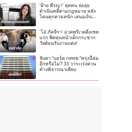
‘ฝ้าย พีรญา’ สุดทน จ่อลุย
ดำเนินคดีตามกฎหมาย หลัง
โดนคุกคามหนัก เสนอเงินซื้อ
ข้อมูลส่วนตัว!
‘โอ๋ ภัคจีรา’ อวดพรีเวดดิ้งเซต
แรก ฟิตหุ่นหน้าเด็กกระชาก
วัยต้อนรับงานแต่ง!
จับตา “บอร์ด กสทช.”พรุ่งนี้ล่ม
อีกหรือไม่? 33 วาระเร่งด่วน
ค้างพิจารณาเพียบ