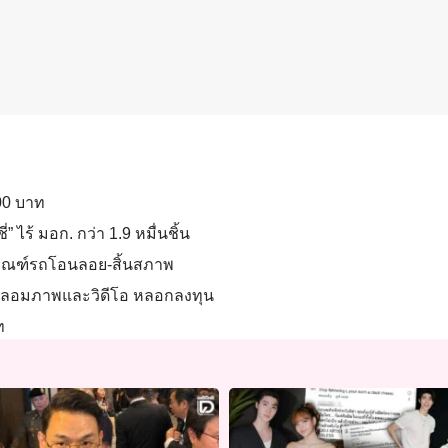
700 บาท
่” ไร้ มอก. กว่า 1.9 หมื่นชิ้น
เกณฑ์รถโอนลอย-สิ้นสภาพ
AI ปลอมภาพและวิดีโอ หลอกลงทุน
าท