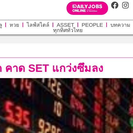
ู
หวย
ไลฟ์สไตล์
ASSET
PEOPLE
บทความ
ทุกทิศทั่วไทย
ุด คาด SET แกว่งซึมลง