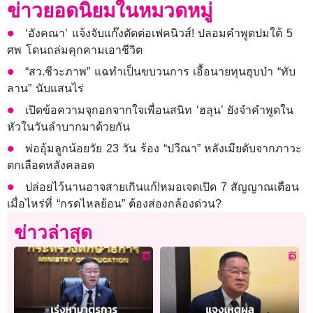
ข่าวยอดนิยมในหมวดหมู่
‘อังคณา’ แจ้งจับแก๊งตัดต่อเฟคนิวส์! ปลอมคำพูดปมใต้ 5
ศพ โดนถล่มคุกคามเอาชีวิต
“สว.ชีวะภาพ” แฉทำเป็นขบวนการ เอื้อนายทุนฮุบป่า “ทับ
ลาน” นับแสนไร่
เปิดข้อความจุกอกจากใจเพื่อนสนิท ‘ฮลุน’ ยังจำคำพูดใน
หัวในวันลำบากมาด้วยกัน
พ่ออุ้มลูกน้อยวัย 23 วัน ร้อง “ปวีณา” หลังเมียดับจากภาวะ
ตกเลือดหลังคลอด
ปล่อยไว้นานอาจสายเกินแก้!หมอเจดเปิด 7 สัญญาณเตือน
เมื่อไหร่ที่ “กรดไหลย้อน” ต้องส่องกล้องด่วน?
ข่าวล่าสุด