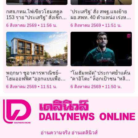
กศจ.กทม.ไฟเขียวโฮมสคูล
‘ประเสริฐ’ สั่ง สพฐ.แจงย้าย
153 ราย “ประเสริฐ” สั่งเช็ก
ผอ.สพท. 40 ตำแหน่ง เร่งหา
เหตุเด็กหายจากโรงเรียน
ทางเยียวยาผู้ได้รับผลกระทบ
6 สิงหาคม 2569
11:56 น.
6 สิงหาคม 2569
11:51 น.
พฤกษา ชูอาคารพาณิชย์–
“โมฮัมหมัด” ประกาศย้ำแค้น
โฮมออฟฟิศ “ออกแบบเพื่อ
“คาอิโตะ” ล็อกเป้าชน “หลิว
ธุรกิจ ใช้งานเพื่อชีวิต” คัด
เมิงหยาง”
6 สิงหาคม 2569
11:51 น.
6 สิงหาคม 2569
11:50 น.
สรรทำเลศักยภาพ พร้อม
โอกาสเป็นเจ้าของ
อ่านความจริง อ่านเดลินิวส์