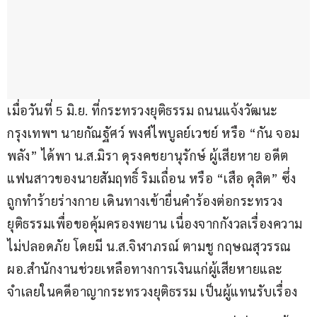
เมื่อวันที่ 5 มิ.ย. ที่กระทรวงยุติธรรม ถนนแจ้งวัฒนะ 
กรุงเทพฯ นายกัณฐัศว์ พงศ์ไพบูลย์เวชย์ หรือ “กัน จอม
พลัง” ได้พา น.ส.มิรา ดุรงคชยานุรักษ์ ผู้เสียหาย อดีต
แฟนสาวของนายสัมฤทธิ์ ริมเถื่อน หรือ “เสือ ดุสิต” ซึ่ง
ถูกทำร้ายร่างกาย เดินทางเข้ายื่นคำร้องต่อกระทรวง
ยุติธรรมเพื่อขอคุ้มครองพยาน เนื่องจากกังวลเรื่องความ
ไม่ปลอดภัย โดยมี น.ส.จิฬาภรณ์ ตามชู กฤษณสุวรรณ 
ผอ.สำนักงานช่วยเหลือทางการเงินแก่ผู้เสียหายและ
จำเลยในคดีอาญากระทรวงยุติธรรม เป็นผู้แทนรับเรื่อง