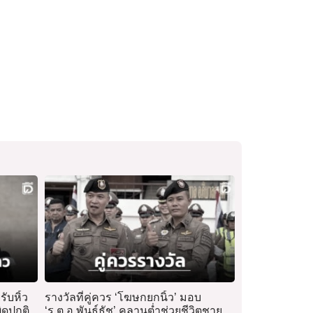
ับหิ้ว
รางวัลที่คู่ควร ‘โฆษกยกนิ้ว’ มอบ
ิดปกติ
‘ร.ต.อ.พันธุ์ธัช’ คลานต่ำช่วยชีวิตชาย