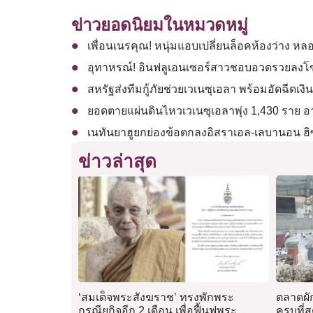
ข่าวยอดนิยมในหมวดหมู่
เพื่อนเนรคุณ! หนุ่มแอบเปลี่ยนล็อคห้องว่าง หลอก
อุทาหรณ์! อินฟลูเอนเซอร์สาวชอบอวดรวยลงโซเช
สหรัฐส่งทีมกู้ภัยช่วยเวเนซุเอลา พร้อมอัดฉีดเง
ยอดตายแผ่นดินไหวเวเนซุเอลาพุ่ง 1,430 ราย อา
เนทันยาฮูยกย่องข้อตกลงอิสราเอล-เลบานอน ฮิซ
ข่าวล่าสุด
‘สมเด็จพระสังฆราช’ ทรงพักพระ
ตลาดผัก
กรณียกิจอีก 2 เดือน เพื่อฟื้นฟูพระ
ครบที่ส