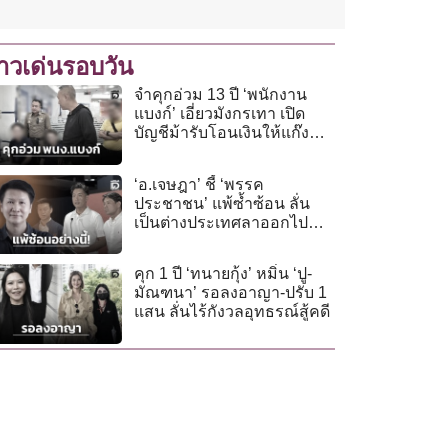
่าวเด่นรอบวัน
จำคุกอ่วม 13 ปี ‘พนักงาน
แบงก์’ เอี่ยวมังกรเทา เปิด
บัญชีม้ารับโอนเงินให้แก๊ง
คอลฯ
‘อ.เจษฎา’ ชี้ ‘พรรค
ประชาชน’ แพ้ซ้ำซ้อน ลั่น
เป็นต่างประเทศลาออกไป
แล้ว
คุก 1 ปี ‘ทนายกุ้ง’ หมิ่น ‘ปู-
มัณฑนา’ รอลงอาญา-ปรับ 1
แสน ลั่นไร้กังวลอุทธรณ์สู้คดี