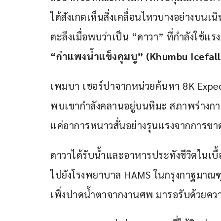
ได้สังเกตเห็นสิ่งเคลื่อนไหวบางอย่างบนเนิ
ตะลึงเมื่อพบว่าเป็น “ดาวา” ที่กำลังใช้แ
“กำแพงน้ำแข็งคุมบู” (Khumbu Icefall
เพมบา เชอร์ปาจากหน่วยค้นหา 8K Expeditio
พบเขากำลังคลานอยู่บนหิมะ สภาพร่างกายขอ
แค่อาการหนาวสั่นอย่างรุนแรงจากการขา
ดาวาได้รับน้ำและอาหารประทังชีวิตในเบื้อง
ไปยังโรงพยาบาล HAMS ในกรุงกาฐมาณฑุ อย
เพิ่งปาดน้ำตาจากงานศพ มารอรับด้วยควา