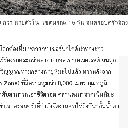
ย 50 กว่า หายตัวใน "เขตมรณะ" 6 วัน จนครอบครัวจั
ลกต้องทึ่ง! 
“ดาวา”
 เชอร์ปาไกด์นำทางชาว
งไร้ร่องรอยระหว่างลงจากยอดเขาเอเวอเรสต์ จนทุก
้วิญญาณท่ามกลางพายุหิมะไปแล้ว ทว่าหลังจาก
h Zone)
 ที่มีความสูงกว่า 8,000 เมตร อุณหภูมิ
กลับสามารถเอาชีวิตรอด คลานลงมาจากเนินหิมะ
อ ทำเอาครอบครัวที่กำลังจัดงานศพให้ถึงกับกลั้นน้ำตา