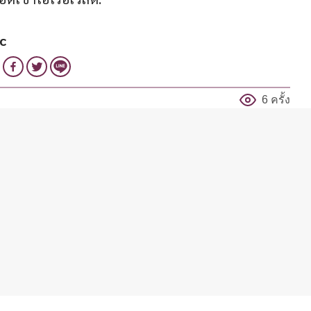
c
6 ครั้ง