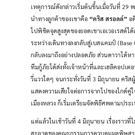
เหตุการณ์ดังกล่าวเริ่มต้นขึ้นเมื่อวันที่ 2
นำทางลูกค้าของเขาคือ
 “คริส สรอลล์” 
อด
ไปพิชิตจุดสูงสุดของยอดเขาเอเวอเรสต์ได
ระหว่างเดินทางลงกลับสู่เบสแคมป์ (Base Ca
กลับลงมาถึงอย่างปลอดภัย ส่วนดาวาได้หา
ทีมกู้ภัยได้ส่งทั้งเจ้าหน้าที่และเฮลิคอป
วี่แววใดๆ จนกระทั่งวันที่ 3 มิถุนายน คริสผ
แสดงความเสียใจต่อการจากไปของไกด์คู่
เมืองหลวง ก็เริ่มเตรียมจัดพิธีศพตามปร
แต่แล้วในเช้าวันที่ 4 มิถุนายน เรื่องราวที่
สะอาดของคณะกรรมการควบคุมมลพิษสาการ์