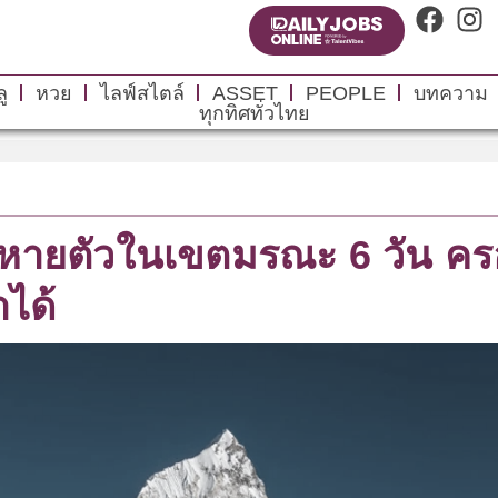
ู
หวย
ไลฟ์สไตล์
ASSET
PEOPLE
บทความ
ทุกทิศทั่วไทย
์! หายตัวในเขตมรณะ 6 วัน ค
าได้