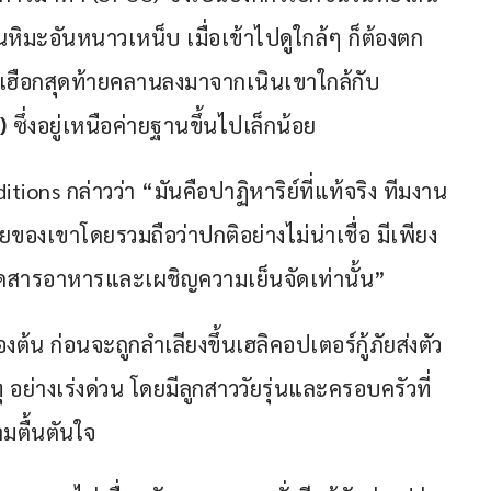
นหิมะอันหนาวเหน็บ เมื่อเข้าไปดูใกล้ๆ ก็ต้องตก
รงเฮือกสุดท้ายคลานลงมาจากเนินเขาใกล้กับ 
) 
ซึ่งอยู่เหนือค่ายฐานขึ้นไปเล็กน้อย
ns กล่าวว่า “มันคือปาฏิหาริย์ที่แท้จริง ทีมงาน
งเขาโดยรวมถือว่าปกติอย่างไม่น่าเชื่อ มีเพียง
ดสารอาหารและเผชิญความเย็นจัดเท่านั้น”
ต้น ก่อนจะถูกลำเลียงขึ้นเฮลิคอปเตอร์กู้ภัยส่งตัว
่างเร่งด่วน โดยมีลูกสาววัยรุ่นและครอบครัวที่
มตื้นตันใจ