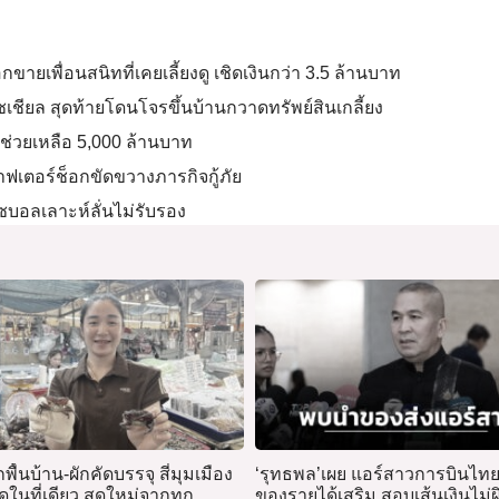
ขายเพื่อนสนิทที่เคยเลี้ยงดู เชิดเงินกว่า 3.5 ล้านบาท
ียล สุดท้ายโดนโจรขึ้นบ้านกวาดทรัพย์สินเกลี้ยง
ินช่วยเหลือ 5,000 ล้านบาท
ฟเตอร์ช็อกขัดขวางภารกิจกู้ภัย
บอลเลาะห์ลั่นไม่รับรอง
พื้นบ้าน-ผักคัดบรรจุ สี่มุมเมือง
‘รุทธพล’เผย แอร์สาวการบินไทยร
ุดในที่เดียว สดใหม่จากทุก
ของรายได้เสริม สอบเส้นเงินไม่ผ