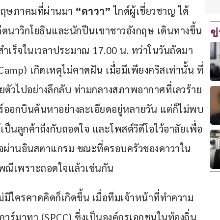
9 พฤษภาคมที่ผ่านมา 
“ดาวา”
 ไกด์ผู้เชี่ยวชาญ ได้
ีตนาวิกโยธินและนักปีนเขาชาวอังกฤษ เดินทางขึ้น
ข
้สำเร็จในเวลาประมาณ 17.00 น. ทว่าในวันถัดมา 
mp) เกิดเหตุไม่คาดฝัน เมื่อมีเพียงคริสเท่านั้น ที่
ยตัวไปอย่างลึกลับ ท่ามกลางสภาพอากาศที่เลวร้าย 
เตอร์ออกบินค้นหาอย่างละเอียดอยู่หลายวัน แต่ก็ไม่พบ
ู้เป็นลูกค้าถึงกับถอดใจ และโพสต์วิดีโอไว้อาลัยเพื่อ
ใจผ่านอินสตาแกรม ขณะที่ครอบครัวของดาวาใน
ะเพณีเพราะถอดใจแล้วเช่นกัน
ไม่มีใครคาดคิดก็เกิดขึ้น เมื่อทีมเจ้าหน้าที่ทำความ
มาทา (SPCC) ซึ่งเป็นองค์กรเอกชนในท้องถิ่น 