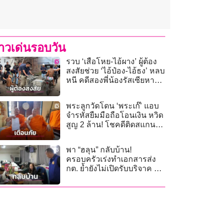
่าวเด่นรอบวัน
รวบ ‘เสือโหย-ไอ้ผาง’ ผู้ต้อง
สงสัยช่วย ‘ไอ้ป๋อง-ไอ้ธง’ หลบ
หนี คดีสองพี่น้องรัสเซียหาย
ปริศนา
พระลูกวัดโดน ‘พระเก๊’ แอบ
จำรหัสยืมมือถือโอนเงิน หวิด
สูญ 2 ล้าน! โชคดีติดสแกน
หน้า
พา “ฮลุน” กลับบ้าน!
ครอบครัวเร่งทำเอกสารส่ง
กต. ย้ำยังไม่เปิดรับบริจาค ขอ
โฟกัสรับร่าง