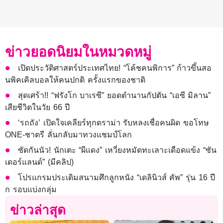
ข่าวยอดนิยมในหมวดหมู่
เปิดประวัติศาสตร์ประเทศไทย! “โค้ชคนพิการ” ก้าวขึ้นสอ
นพิคเคิลบอลให้คนปกติ ครั้งแรกของชาติ
สุดเศร้า!! “ฟรังโก บาเรซี” ยอดตำนานกัปตัน “เอซี มิลาน”
เสียชีวิตในวัย 66 ปี
‘รถถัง’ เปิดใจเคลียร์ทุกดราม่า รับหลงเชื่อคนผิด ขอโทษ
ONE-ชาตรี ลั่นกลับมาทวงแชมป์โลก
ซัดกันนัว! นักเตะ “ผีแดง” เหวี่ยงหมัดทะเลาะเดือดแข้ง “ซัน
เดอร์แลนด์” (มีคลิป)
โปรแกรมประเดิมสนามศึกลูกหนัง “เดลินิวส์ คัพ” รุ่น 16 ปี
ก รอบแบ่งกลุ่ม
ข่าวล่าสุด