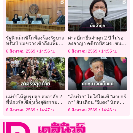
รัฐนิวเม็กซิโกฟ้องร้องรัฐบาล
ศาลฎีกายืนจำคุก 2 ปี ไม่รอ
ทรัมป์ ปมขวางเข้าถึงแฟ้มคดี
ลงอาญา คดีรถบัส มข. ชน
“เอปสตีน” ฉบับสมบูรณ์
“น้องอาย” เสียชีวิต แม่หวัง
6 สิงหาคม 2569
14:56 น.
6 สิงหาคม 2569
14:55 น.
เป็นบทเรียนทั้งสังคม
แม่ร่ำไห้จูบรูปลูก ส่งอาลัย 2
“เอ็นริเก” ไม่ใส่ใจแพ้ “มายอร์
พี่น้องรัสเซีย หวังยุติธรรม
กา” ยับ เตือน “ผีแดง” นัดหน้า
จัดการโทษขั้นเด็ดขาด
เจอจัดเต็มแน่
6 สิงหาคม 2569
14:47 น.
6 สิงหาคม 2569
14:46 น.