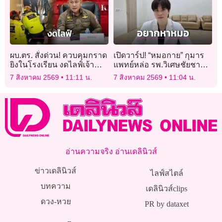
ผบ.ตร. สั่งด่วน! ควบคุมกราด
เปิดวาร์ป! “หมอกาย” กุมาร
ยิงในโรงเรียน งดไลฟ์เจ้า
แพทย์หล่อ รพ.วิเศษชัยชาญ
หน้าที่ปฏิบัติการ
ไวรัลดังข้ามคืน แม่ๆ แห่
7 สิงหาคม 2569
11:11 น.
7 สิงหาคม 2569
11:04 น.
อยากพาลูกตรวจสุขภาพ
อ่านความจริง อ่านเดลินิวส์
ข่าวเดลินิวส์
ไลฟ์สไตล์
บทความ
เดลินิวส์clips
ดวง-หวย
PR by dataxet