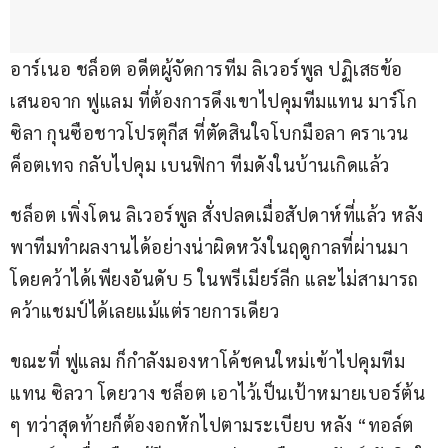
อาร์เนอ ชล็อต อดีตผู้จัดการทีม ลิเวอร์พูล ปฏิเสธข้อ
เสนอจาก ฟูแลม ที่ต้องการดึงเขาไปคุมทีมแทน มาร์โก 
ซิลา กุนซือชาวโปรตุกีส ที่ตัดสินใจโบกมือลา คราเวน 
ค็อตเทจ กลับไปคุม เบนฟิกา ทีมดังในบ้านเกิดแล้ว
ชล็อต เพิ่งโดน ลิเวอร์พูล สั่งปลดเมื่อสัปดาห์ที่แล้ว หลัง
พาทีมทำผลงานได้อย่างน่าผิดหวังในฤดูกาลที่ผ่านมา 
โดยคว้าได้เพียงอันดับ 5 ในพรีเมียร์ลีก และไม่สามารถ
คว้าแชมป์ได้เลยแม้แต่รายการเดียว
ขณะที่ ฟูแลม ก็กำลังมองหาโค้ชคนใหม่เข้าไปคุมทีม
แทน ซิลวา โดยวาง ชล็อต เอาไว้เป็นเป้าหมายเบอร์ต้น 
ๆ ทว่าสุดท้ายก็ต้องอกหักไปตามระเบียบ หลัง “ทอล์ต