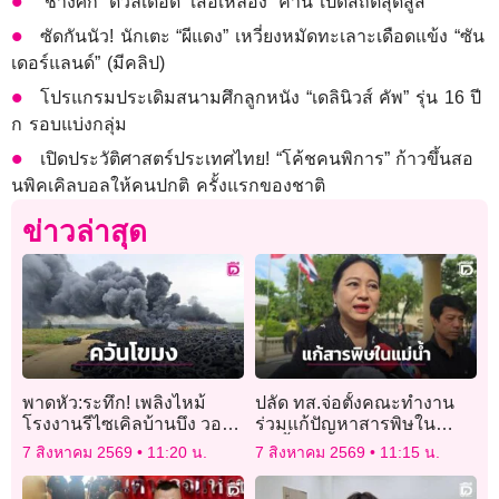
‘ช้างศึก’ ดวลเดือด ‘เสือเหลือง’ ค่ำนี้ เปิดสถิติสุดสูสี
ซัดกันนัว! นักเตะ “ผีแดง” เหวี่ยงหมัดทะเลาะเดือดแข้ง “ซัน
เดอร์แลนด์” (มีคลิป)
โปรแกรมประเดิมสนามศึกลูกหนัง “เดลินิวส์ คัพ” รุ่น 16 ปี
ก รอบแบ่งกลุ่ม
เปิดประวัติศาสตร์ประเทศไทย! “โค้ชคนพิการ” ก้าวขึ้นสอ
นพิคเคิลบอลให้คนปกติ ครั้งแรกของชาติ
ข่าวล่าสุด
พาดหัว:ระทึก! เพลิงไหม้
ปลัด ทส.จ่อตั้งคณะทำงาน
โรงงานรีไซเคิลบ้านบึง วอด
ร่วมแก้ปัญหาสารพิษใน
ยาง-พลาสติก ควันดำพวยพุ่ง
แม่น้ำข้ามพรมแดนไทย-เมีย
7 สิงหาคม 2569
11:20 น.
7 สิงหาคม 2569
11:15 น.
เร่งคุมเพลิงหวั่นลุกลามใกล้
นมา
โรงเรียน