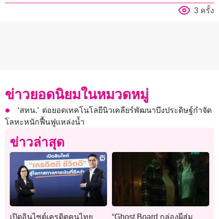
3 ครั้ง
ข่าวยอดนิยมในหมวดหมู่
‘สทน.’ ต่อยอดเทคโนโลยีนิวเคลียร์พัฒนาบึงประดิษฐ์กำจัด
โลหะหนักฟื้นฟูแหล่งน้ำ
ข่าวล่าสุด
เปิดอินไซต์เครดิตคนไทย
“Ghost Board กล่องผีสุ่ม