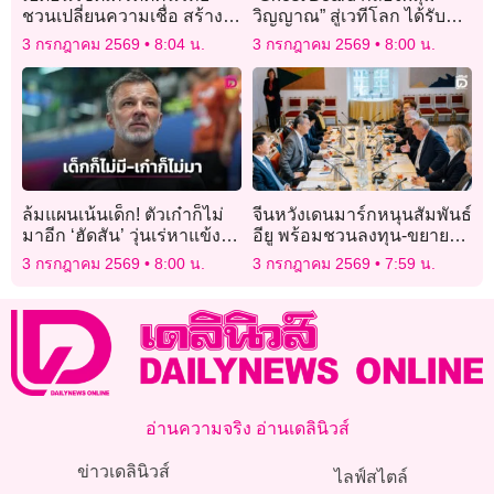
ชวนเปลี่ยนความเชื่อ สร้าง
วิญญาณ” สู่เวทีโลก ได้รับคัด
โอกาสเข้าถึงการเงิน
เลือกเข้าฉายใน BIFAN 2026
3 กรกฎาคม 2569
8:04 น.
3 กรกฎาคม 2569
8:00 น.
เกาหลีใต้
ล้มแผนเน้นเด็ก! ตัวเก๋าก็ไม่
จีนหวังเดนมาร์กหนุนสัมพันธ์
มาอีก ‘ฮัดสัน’ วุ่นเร่หาแข้ง
อียู พร้อมชวนลงทุน-ขยาย
ช้างศึกเตะอาเซียนคัพ
ความร่วมมือ
3 กรกฎาคม 2569
8:00 น.
3 กรกฎาคม 2569
7:59 น.
อ่านความจริง อ่านเดลินิวส์
ข่าวเดลินิวส์
ไลฟ์สไตล์