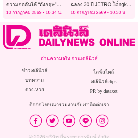
ความกดดันให้ “อังกฤษ”
ฉลอง 30 ปี JETRO Bangkok
เยอะๆ
ร่วมสานต่อด้านทรัพย์สินทาง
10 กรกฎาคม 2569
10:34 น.
10 กรกฎาคม 2569
10:30 น.
ปัญญา
อ่านความจริง อ่านเดลินิวส์
ข่าวเดลินิวส์
ไลฟ์สไตล์
บทความ
เดลินิวส์clips
ดวง-หวย
PR by dataxet
ติดต่อโฆษณา
ร่วมงานกับเรา
ติดต่อเรา
© 2026 บริษัท สี่พระยาการพิมพ์ จำกัด