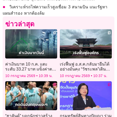
วิเคราะห์รถไฟความเร็วสูงเชื่อม 3 สนามบิน แนะรัฐหา
แผนสำรอง หากต้องล้ม
ข่าวล่าสุด
ค่าเงินบาท 10 ก.ค. แตะ
เร่งฟื้นฟู อ.ส.ค.กลับมายืนได้
ระดับ 33.27 บาท แข็งค่าตาม
อย่างมั่นคง “วัชระพล”เดิน
ทิศทางเงินสกุลเอเชีย
หน้าปลดล็อกปัญหาโคนม
10 กรกฎาคม 2569
10:39 น.
10 กรกฎาคม 2569
10:37 น.
ไทย
“ฮาลันด์” บอกนักข่าวสร้าง
กรมทรัพย์สินทางปัญญา ร่วม