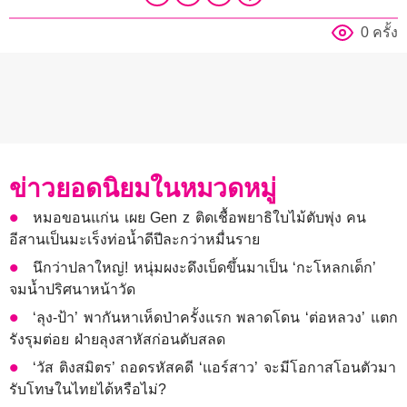
0 ครั้ง
ข่าวยอดนิยมในหมวดหมู่
หมอขอนแก่น เผย Gen z ติดเชื้อพยาธิใบไม้ตับพุ่ง คน
อีสานเป็นมะเร็งท่อน้ำดีปีละกว่าหมื่นราย
นึกว่าปลาใหญ่! หนุ่มผงะดึงเบ็ดขึ้นมาเป็น ‘กะโหลกเด็ก’
จมน้ำปริศนาหน้าวัด
‘ลุง-ป้า’ พากันหาเห็ดป่าครั้งแรก พลาดโดน ‘ต่อหลวง’ แตก
รังรุมต่อย ฝ่ายลุงสาหัสก่อนดับสลด
‘วัส ติงสมิตร’ ถอดรหัสคดี ‘แอร์สาว’ จะมีโอกาสโอนตัวมา
รับโทษในไทยได้หรือไม่?