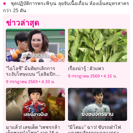
ชุดปฏิบัติการพระพิรุณ ลุยจับเนื้อเถื่อน ห้องเย็นสมุทรสาคร
กว่า 25 ตัน
ข่าวล่าสุด
“ไอโอซี” มีมติยกเลิกการ
เรื่องน่ารู้ : ผัวแพว
ระงับโทษแบน “โอลิมปิก
9 กรกฎาคม 2569
4:15 น.
รัสเซีย” เป็นการชั่วคราวแล้ว
9 กรกฎาคม 2569
4:33 น.
มาแล้ว! เลขเด็ด “เพชรกล้า
“มิโตมะ” ฉาว! ขับรถฝ่าไฟ
เด็กชายนำโชค” งวด 16 ก.ค.
แดงชนจักรยานกลางกรุง