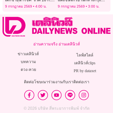
69 จัดเต็มเลขท้าย 2 ตัว-เลข
โตเกียว
9 กรกฎาคม 2569
4:00 น.
9 กรกฎาคม 2569
3:00 น.
ปิงปอง ลุ้นรวยครั้งที่ 169
อ่านความจริง อ่านเดลินิวส์
ข่าวเดลินิวส์
ไลฟ์สไตล์
บทความ
เดลินิวส์clips
ดวง-หวย
PR by dataxet
ติดต่อโฆษณา
ร่วมงานกับเรา
ติดต่อเรา
© 2026 บริษัท สี่พระยาการพิมพ์ จำกัด