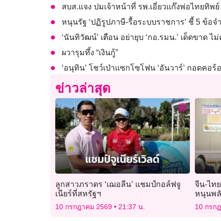
สบส.แจง ปมเจ้าหน้าที่ รพ.เอี่ยวแก๊งพ่อไทยทิ
หนุนรัฐ ‘ปฏิรูปภาษี-รื้อระบบราชการ’ ชี้ 5 ข้
‘นันทิวัฒน์’ เตือน อย่ายุบ​ ‘กอ.รมน.’ เด็ดขาด​ ไ
ผวารุมทึ้ง “เงินกู้”
‘อนุทิน’ โชว์เป่าแซกโซโฟน ‘อันวาร์’ กอดคอร้อ
ข่าวล่าสุด
ลูกสาวภราดร ‘เฌอลีน’ แชมป์กอล์ฟจู
จีน-ไทย
เนียร์ที่สหรัฐฯ
หนุนพลั
10 กรกฎาคม 2569
21:37 น.
10 กรก