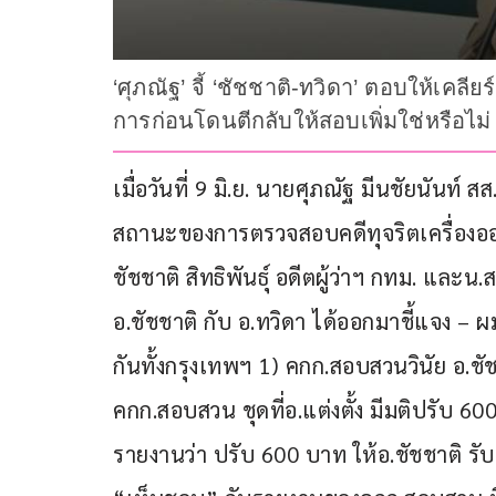
‘ศุภณัฐ’ จี้ ‘ชัชชาติ-ทวิดา’ ตอบให้เคล
การก่อนโดนตีกลับให้สอบเพิ่มใช่หรือไม่ 
เมื่อวันที่ 9 มิ.ย. นายศุภณัฐ มีนชัยนั
สถานะของการตรวจสอบคดีทุจริตเครื่องอ
ชัชชาติ สิทธิพันธุ์ อดีตผู้ว่าฯ กทม. และน
อ.ชัชชาติ กับ อ.ทวิดา ได้ออกมาชี้แจง –
กันทั้งกรุงเทพฯ 1) คกก.สอบสวนวินัย อ.ชัช
คกก.สอบสวน ชุดที่อ.แต่งตั้ง มีมติปรับ 60
รายงานว่า ปรับ 600 บาท ให้อ.ชัชชาติ ร