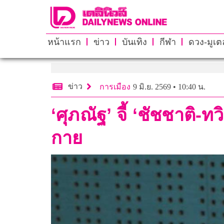
หน้าแรก
ข่าว
บันเทิง
กีฬา
ดวง-มูเตล
ข่าว
การเมือง
9 มิ.ย. 2569 • 10:40 น.
‘ศุภณัฐ’ จี้ ‘ชัชชาติ-
กาย