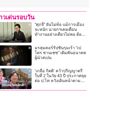
่าวเด่นรอบวัน
“ศุภจี” ยันไม่ท้อ แม้การเมือง
จะหนัก นายกฯเคยเตือน
ทำงานอย่างเดียวไม่พอ ต้อง
สื่อสารด้วย
มรสุมคอร์รัปชันรุมเร้า “เป
โดร ซานเชซ” เดิมพันอนาคต
ผู้นำสเปน
‘เกลือ กิตติ’ คว้าปริญญาตรี
ใบที่ 2 ในวัย 43 ปี ประกาศลุย
ต่อ ป.โท หวังเดินหน้าตามฝัน
สู่วิชาชีพนักจิตวิทยา