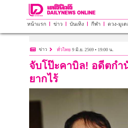
หน้าแรก
ข่าว
บันเทิง
กีฬา
ดวง-มูเตล
ข่าว
ทั่วไทย
9 มิ.ย. 2569 • 19:00 น.
จับโป๊ะคาบิล! อดีตก
ยากไร้