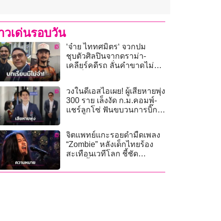
่าวเด่นรอบวัน
‘จ๋าย ไททศมิตร‘ จวกปม
ชุบตัวศิลปินจากดราม่า-
เคลียร์คดีรถ ลั่นคำขาดไม่
จ่ายก็ติดคุก!
วงในดีเอสไอเผย! ผู้เสียหายพุ่ง
300 ราย เล็งงัด ก.ม.คอมพ์-
แชร์ลูกโซ่ ฟันขบวนการบิ๊ก
เทคโนโลยี
จิตแพทย์แกะรอยดำมืดเพลง
“Zombie” หลังเด็กไทยร้อง
สะเทือนเวทีโลก ชี้ชัด
“ซอมบี้” คืออะไรกันแน่?