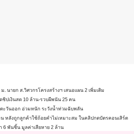
 30 ม. นายก ส.วิศวกรโครงสร้างฯ เสนอแผน 2 เพิ่มเติม
ดชิปเงินสด 10 ล้าน-รวบผีพนัน 25 คน
สาน-ตะวันออก อ่วมหนัก ระวังน้ำท่วมฉับพลัน
กงาน หลังถูกลูกค้าใช้ถ้อยคำไม่เหมาะสม ในคลิปกดบัตรคอนเสิร์ต
6 พันชิ้น มูลค่าเสียหาย 2 ล้าน