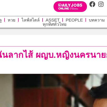
ู
หวย
ไลฟ์สไตล์
ASSET
PEOPLE
บทความ
ทุกทิศทั่วไทย
ำนันลากไส้ ผญบ.หญิงนครนายก