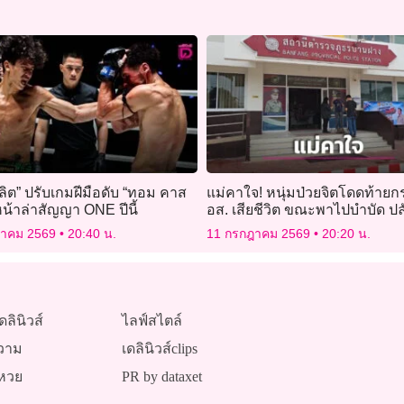
ิต” ปรับเกมฝีมือดับ “ทอม คาส
แม่คาใจ! หนุ่มป่วยจิตโดดท้าย
นหน้าล่าสัญญา ONE ปีนี้
อส. เสียชีวิต ขณะพาไปบำบัด ป
เหตุสุดวิสัย
ฎาคม 2569
20:40 น.
11 กรกฎาคม 2569
20:20 น.
ดลินิวส์
ไลฟ์สไตล์
วาม
เดลินิวส์clips
หวย
PR by dataxet