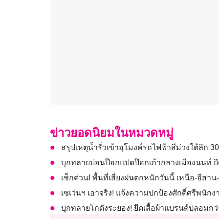
ข่าวยอดนิยมในหมวดหมู่
สรุปเหตุน้ำรั่วเข้าอุโมงค์รถไฟฟ้าสีม่วงใต้ลึก
บุกทลายบ่อนป๊อกแปดป๊อกเก้ากลางเมืองนนท์ ยึ
เช็กด่วน! พื้นที่เสี่ยงฝนตกหนักวันนี้ เหนือ-อี
เซเว่นฯ เอาจริง! แจ้งความปกป้องศักดิ์ศรีพนั
บุกทลายโกดังระยอง! ยึดเสื้อผ้าแบรนด์ปลอมกว่า 