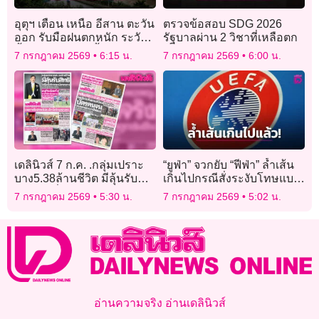
อุตุฯ เตือน เหนือ อีสาน ตะวัน
ตรวจข้อสอบ SDG 2026
ออก รับมือฝนตกหนัก ระวัง
รัฐบาลผ่าน 2 วิชาที่เหลือตก
น้ำท่วมฉับพลัน-น้ำป่าหลาก!
7 กรกฎาคม 2569
6:15 น.
7 กรกฎาคม 2569
6:00 น.
เดลินิวส์ 7 ก.ค. .กลุ่มเปราะ
“ยูฟ่า” จวกยับ “ฟีฟ่า” ล้ำเส้น
บาง5.38ล้านชีวิต มีลุ้นรับ
เกินไปกรณีสั่งระงับโทษแบน
สิทธิ ใส่ชื่อรอพิจารณาบัตร
“บาโลกุน”
7 กรกฎาคม 2569
5:30 น.
7 กรกฎาคม 2569
5:02 น.
คนจน
อ่านความจริง อ่านเดลินิวส์