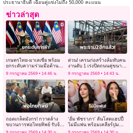
ประธานาธิบดี เฉือนคู่แข่งไม่ถึง 50,000 คะแนน
ข่าวล่าสุด
เกษตรไทย-มาเลเซีย พร้อม
ด่วน! เครนก่อสร้างล้มทับคน
ยกระดับความร่วมมือด้าน
งานดับ 1 เร่งปิดถนนคู่ขนาน
การเกษตรเต็มอัตรา
พระราม 2 ขาออก
9 กรกฎาคม 2569
14:46 น.
9 กรกฎาคม 2569
14:43 น.
ถอดเกล็ดมังกร! กวาดล้าง
‘อั้ม พัชราภา’ ลั่นโสดแฮปปี้
ขบวนการพ่อไทยทิพย์ รับจ้าง
ไม่มีแฟน พร้อมเคลียร์ปม
แจ้งเกิดเท็จให้ต่างด้าว
ดราม่าช่างทำบ้านยืดเยื้อ!
9 กรกฎาคม 2569
14:30 น.
9 กรกฎาคม 2569
14:30 น.