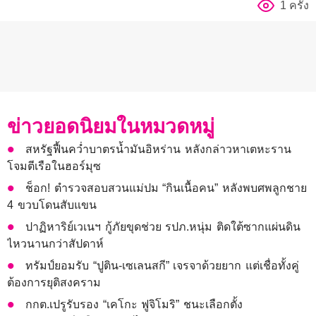
1 ครั้ง
ข่าวยอดนิยมในหมวดหมู่
สหรัฐฟื้นคว่ำบาตรน้ำมันอิหร่าน หลังกล่าวหาเตหะราน
โจมตีเรือในฮอร์มุซ
ช็อก! ตำรวจสอบสวนแม่ปม “กินเนื้อคน” หลังพบศพลูกชาย
4 ขวบโดนสับแขน
ปาฏิหาริย์เวเนฯ กู้ภัยขุดช่วย รปภ.หนุ่ม ติดใต้ซากแผ่นดิน
ไหวนานกว่าสัปดาห์
ทรัมป์ยอมรับ “ปูติน-เซเลนสกี” เจรจาด้วยยาก แต่เชื่อทั้งคู่
ต้องการยุติสงคราม
กกต.เปรูรับรอง “เคโกะ ฟูจิโมริ” ชนะเลือกตั้ง