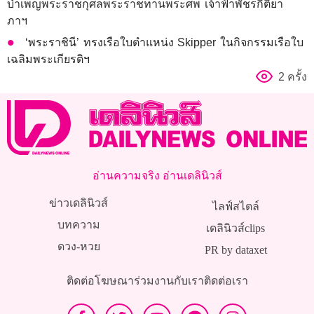
บำเพ็ญพระราชกุศลพระราชทานพระศพ เจ้าฟ้าพัชรกิติยา
ภาฯ
‘พระราชินี’ ทรงเรือใบตำแหน่ง Skipper ในกิจกรรมเรือใบ
เฉลิมพระเกียรติฯ
2 ครั้ง
อ่านความจริง อ่านเดลินิวส์
ข่าวเดลินิวส์
ไลฟ์สไตล์
บทความ
เดลินิวส์clips
ดวง-หวย
PR by dataxet
ติดต่อโฆษณา
ร่วมงานกับเรา
ติดต่อเรา