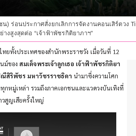
น) ร่อนประกาศสั่งยกเลิกการจัดงานคอนเสิร์ตวง Tilly 
ูงสุดต่อ “เจ้าฟ้าพัชรกิติยาภาฯ”
ยทั้งประเทศของสำนักพระราชวัง เมื่อวันที่ 12 
ชนม์ของ 
สมเด็จพระเจ้าลูกเธอ เจ้าฟ้าพัชรกิติยา
ีสิริพัชร มหาวัชรราชธิดา
 นำมาซึ่งความโศก
นทุกหมู่เหล่า รวมถึงภาคเอกชนและแวดวงบันเทิงที่
สูญเสียครั้งใหญ่