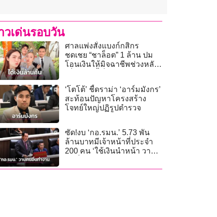
่าวเด่นรอบวัน
ศาลแพ่งสั่งแบงก์กสิกร
ชดเชย “ชาล็อต” 1 ล้าน ปม
โอนเงินให้มิจฉาชีพช่วงหลัง
เที่ยงคืน ชี้เป็นธุรกรรมผิด
ปกติ
‘โตโต้’ ชี้ดราม่า ‘อาร์มมังกร’
สะท้อนปัญหาโครงสร้าง
โจทย์ใหญ่ปฏิรูปตำรวจ
ซัด!งบ ‘กอ.รมน.’ 5.73 พัน
ล้านบาทมีเจ้าหน้าที่ประจำ
200 คน ‘ใช้เงินนำหน้า วาน
คนอื่นทำงาน’