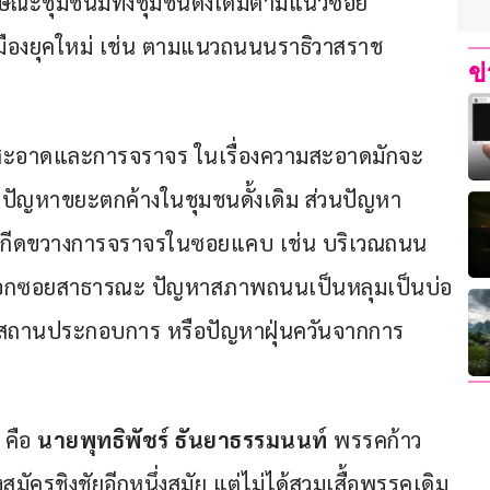
ษณะชุมชนมีทั้งชุมชนดั้งเดิมตามแนวซอย
มืองยุคใหม่ เช่น ตามแนวถนนนราธิวาสราช
ข
วามสะอาดและการจราจร ในเรื่องความสะอาดมักจะ
ึงปัญหาขยะตกค้างในชุมชนดั้งเดิม ส่วนปัญหา
รถกีดขวางการจราจรในซอยแคบ เช่น บริเวณถนน
ในตรอกซอยสาธารณะ ปัญหาสภาพถนนเป็นหลุมเป็นบ่อ
กสถานประกอบการ หรือปัญหาฝุ่นควันจากการ
คือ 
นายพุทธิพัชร์ ธันยาธรรมนนท์
 พรรคก้าว
สมัครชิงชัยอีกหนึ่งสมัย แต่ไม่ได้สวมเสื้อพรรคเดิม 