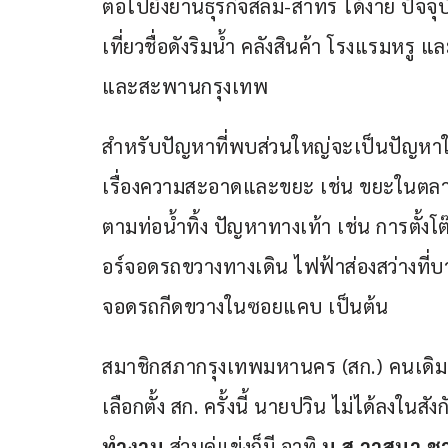
ต่อไปยังย่านธุรกิจสีลม-สาทร ได้ง่าย ปัจจุบั
เที่ยวชื่อดังริมน้ำ คลังสินค้า โรงแรมห
และสะพานกรุงเทพ
สำหรับปัญหาที่พบส่วนใหญ่จะเป็นปัญหาในพื
เรื่องความสะอาดและขยะ เช่น ขยะในตล
ตามท่อน้ำทิ้ง ปัญหาทางเท้า เช่น การตั้งโต
อร์จอดรถขวางทางเดิน ไฟฟ้าส่องสว่างที่บ
จอดรถกีดขวางในซอยแคบ เป็นต้น
สมาชิกสภากรุงเทพมหานคร (สก.) คนเดิม 
เลือกตั้ง สก. ครั้งนี้ นายปวิน ไม่ได้ลงใน
ทำงาน
 ส่วนคู่แข่งก็มี อาทิ 
น.ส.วาสนา ช