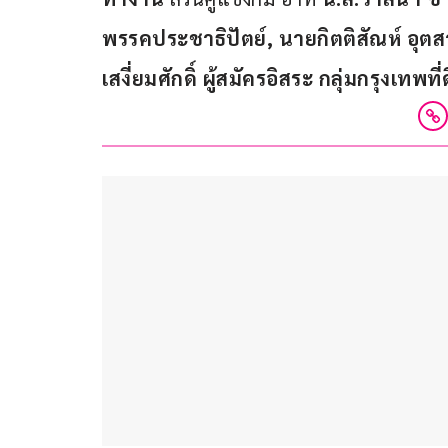
พรรคประชาธิปัตย์, นาย
กิตติสัณห์ อ
เสงี่ยมศักดิ์
 ผู้สมัครอิสระ 
กลุ่มกรุงเทพที่ด