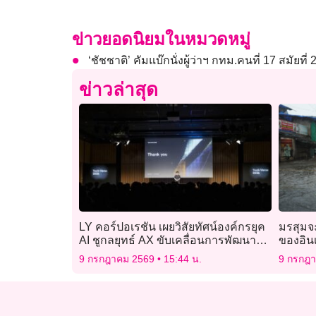
ข่าวยอดนิยมในหมวดหมู่
‘ชัชชาติ’ คัมแบ๊กนั่งผู้ว่าฯ กทม.คนที่ 17 สมัยที
ข่าวล่าสุด
LY คอร์ปอเรชัน เผยวิสัยทัศน์องค์กรยุค
มรสุมจ
AI ชูกลยุทธ์ AX ขับเคลื่อนการพัฒนายุค
ของอินเด
ใหม่ จากงาน Tech-Verse 2026
กระทบก
9 กรกฎาคม 2569
15:44 น.
9 กรกฎ