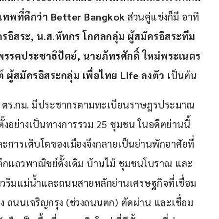
เทพที่ดีกว่า 
Better Bangkok
 ส่วนคู่แข่งก็มี อาทิ 
อิสระ, น.ส.หัทกร โกศลกลุ่ม ผู้สมัครอิสระทีม
รคประชาธิปัตย์, นายภัทรศักดิ์ ใหม่พระเนตร
 ผู้สมัครอิสระกลุ่ม เพื่อไทย 
Life ลงตัว
 เป็นต้น
9.02 ตร.กม. มีประชากรตามทะเบียนราษฎรประมาณ 
ั้งอย่างเป็นทางการรวม 25 ชุมชน ในอดีตย่านนี้
การเติบโตของเมืองจึงกลายเป็นย่านพักอาศัยที่
ตึกแถวพาณิชย์ดั้งเดิม บ้านไม้ ชุมชนโบราณ และ
นวริมแม่น้ำและถนนสายหลักย่านเศรษฐกิจที่เชื่อม
ง ถนนเจริญกรุง (ช่วงถนนตก) ตัดผ่าน และเชื่อม