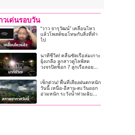
่าวเด่นรอบวัน
“วาว จารุวัฒน์” เคลื่อนไหว
แล้วโพสต์ขอโทษกับสิ่งที่ทำ
ไป
นาทีชีวิต! คลื่นซัดเรือล่มเกาะ
ยุ้งเกลือ ลูกสาวดูไลฟ์สด
วงจรปิดช็อก 7 ลูกเรือลอยคอ
กลางทะเล
เช็กด่วน! พื้นที่เสี่ยงฝนตกหนัก
วันนี้ เหนือ-อีสาน-ตะวันออก
อ่วมหนัก ระวังน้ำท่วมฉับ
พลัน