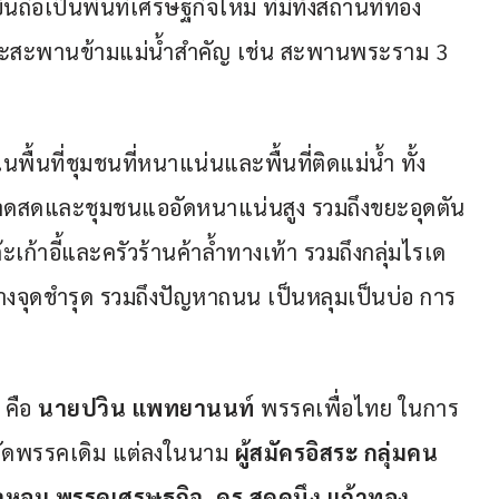
นถือเป็นพื้นที่เศรษฐกิจใหม่ ที่มีทั้งสถานที่ท่อง
รู และสะพานข้ามแม่น้ำสำคัญ เช่น สะพานพระราม 3 
้นที่ชุมชนที่หนาแน่นและพื้นที่ติดแม่น้ำ ทั้ง
าดสดและชุมชนแออัดหนาแน่นสูง รวมถึงขยะอุดตัน
๊ะเก้าอี้และครัวร้านค้าล้ำทางเท้า รวมถึงกลุ่มไรเด
างจุดชำรุด รวมถึงปัญหาถนน เป็นหลุมเป็นบ่อ การ
คือ 
นายปวิน แพทยานนท์
 พรรคเพื่อไทย ในการ
สังกัดพรรคเดิม แต่ลงในนาม 
ผู้สมัครอิสระ กลุ่มคน
าหอม
 พรรคเศรษฐกิจ, 
ดร.สุดคนึง แก้วทอง