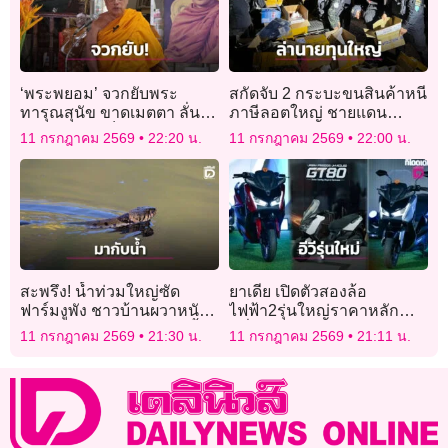
‘พระพยอม’ จวกยับพระ
สกัดจับ 2 กระบะขนสินค้าหนี
ทารุณสุนัข ขาดเมตตา ลั่นถ้า
ภาษีลอตใหญ่ ชายแดน
โดนจับสึกได้ก็ดี อย่าอยู่ให้
สระแก้ว รวบ 3 ผู้ต้องหา ล่า
11 กรกฎาคม 2569
22:20 น.
11 กรกฎาคม 2569
22:00 น.
ศาสนาเสื่อม!
นายทุนใหญ่
สะพรึง! น้ำท่วมใหญ่ซัด
ยาเดีย เปิดตัวสองล้อ
ฟาร์มงูพัง ชาวบ้านผวาหนัก
ไฟฟ้า2รุ่นใหญ่ราคาหลัก
หลังพบงูชูคอสลอนกลางน้ำ
หมื่น
11 กรกฎาคม 2569
21:30 น.
11 กรกฎาคม 2569
21:11 น.