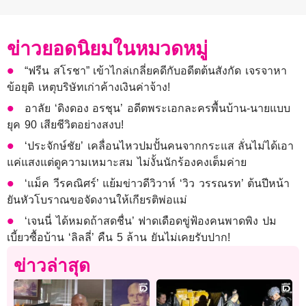
ข่าวยอดนิยมในหมวดหมู่
“ฟรีน สโรชา” เข้าไกล่เกลี่ยคดีกับอดีตต้นสังกัด เจรจาหา
ข้อยุติ เหตุบริษัทเก่าค้างเงินค่าจ้าง!
อาลัย ‘ดิงดอง อรชุน’ อดีตพระเอกละครพื้นบ้าน-นายแบบ
ยุค 90 เสียชีวิตอย่างสงบ!
‘ประจักษ์ชัย’ เคลื่อนไหวปมปั้นคนจากกระแส ลั่นไม่ได้เอา
แค่แสงแต่ดูความเหมาะสม ไม่งั้นนักร้องคงเต็มค่าย
‘แม็ค วีรคณิศร์’ แย้มข่าวดีวิวาห์ ‘วิว วรรณรท’ ต้นปีหน้า
ยันหัวโบราณขอจัดงานให้เกียรติพ่อแม่
‘เจนนี่ ได้หมดถ้าสดชื่น’ ฟาดเดือดขู่ฟ้องคนพาดพิง ปม
เบี้ยวซื้อบ้าน ‘ลิลลี่’ คืน 5 ล้าน ยันไม่เคยรับปาก!
ข่าวล่าสุด