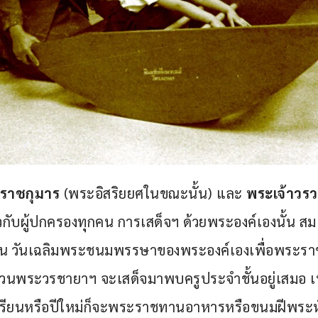
ราชกุมาร
 (พระอิสริยยศในขณะนั้น) และ
 พระเจ้าวร
วกับผู้ปกครองทุกคน การเสด็จฯ ด้วยพระองค์เองนั้น 
ียน วันเฉลิมพระชนมพรรษาของพระองค์เองเพื่อพระร
ส่วนพระวรชายาฯ จะเสด็จมาพบครูประจำชั้นอยู่เสมอ 
ียนหรือปีใหม่ก็จะพระราชทานอาหารหรือขนมฝีพระหั