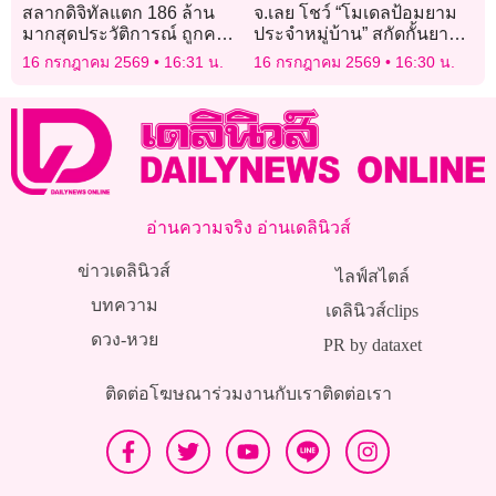
สลากดิจิทัลแตก 186 ล้าน
จ.เลย โชว์ “โมเดลป้อมยาม
มากสุดประวัติการณ์ ถูกคน
ประจำหมู่บ้าน” สกัดกั้นยา
เดียว 10 ใบ รวยเละ 60 ล้าน
เสพติดตามแนวชายแดน รับ
16 กรกฎาคม 2569
16:31 น.
16 กรกฎาคม 2569
16:30 น.
คณะสปป.ลาว
อ่านความจริง อ่านเดลินิวส์
ข่าวเดลินิวส์
ไลฟ์สไตล์
บทความ
เดลินิวส์clips
ดวง-หวย
PR by dataxet
ติดต่อโฆษณา
ร่วมงานกับเรา
ติดต่อเรา