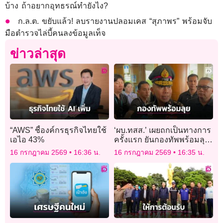
บ้าง ถ้าอยากอุทธรณ์ทำยังไง?
ก.ล.ต. ขยับแล้ว! ลบรายงานปลอมเคส “สุภาพร” พร้อมจับ
มือตำรวจไล่บี้คนลงข้อมูลเท็จ
ข่าวล่าสุด
“AWS” ชี้องค์กรธุรกิจไทยใช้
‘ผบ.ทสส.’ เผยถกเป็นทางการ
เอไอ 43%
ครั้งแรก ยันกองทัพพร้อมลุย
ตามนโยบาย 5 ข้อ
16 กรกฎาคม 2569
16:36 น.
16 กรกฎาคม 2569
16:35 น.