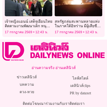
เจ้าหญิงแอนน์ เสด็จเยือนไทย
สหรัฐถล่มสะพานหลายแห่ง
ติดตามงานพัฒนาเด็ก หนุน
ในภาคใต้อิหร่าน มีผู้เสียชีวิต
“การศึกษา-กีฬา” สร้าง
อย่างน้อย 7 ราย
17 กรกฎาคม 2569
12:43 น.
17 กรกฎาคม 2569
12:43 น.
โอกาสและทักษะชีวิต
เยาวชนไทย
อ่านความจริง อ่านเดลินิวส์
ข่าวเดลินิวส์
ไลฟ์สไตล์
บทความ
เดลินิวส์clips
ดวง-หวย
PR by dataxet
ติดต่อโฆษณา
ร่วมงานกับเรา
ติดต่อเรา