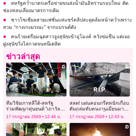
สหรัฐคว่ำบาตรเครือข่ายขนส่งน้ำมันอิหร่านรอบใหม่ ตัด
ช่องหลบเลี่ยงมาตรการเดิม
ชาวโซเชียลสายแฟชั่นแห่แชร์คลิปสะดุดล้มหน้าคว่ำเพราะ
สวม “กางเกงมรณะ” จากแบรนด์ดัง
คนร้ายเตรียมฉุดสาวจูงสุนัขเข้าอุโมงค์ หวังข่มขืน แต่เจอ
ฝูงสุนัขวิ่งไล่กวดจนหนีเตลิด
ข่าวล่าสุด
ทีมวิจัยเกาหลีใต้-สหรัฐ
สลด! แผ่นคอนกรีตหนักเกือบ
ร่วมพัฒนาหุ่นยนต์ “เถาวัลย์”
ตันถล่มทับคนงานเมียนมาดับ
ช่วยใส่เสื้อให้ผู้สูงอายุ
1 เจ็บ 1 ระหว่างรื้ออาคาร
17 กรกฎาคม 2569
12:44 น.
17 กรกฎาคม 2569
12:43 น.
ย่านบางนา