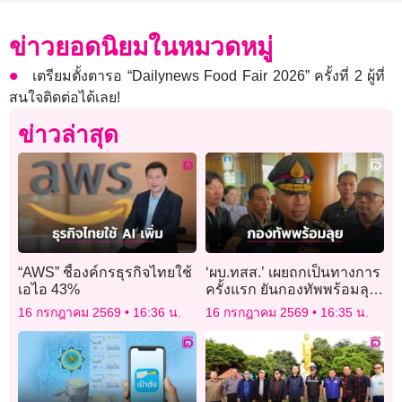
ข่าวยอดนิยมในหมวดหมู่
เตรียมตั้งตารอ “Dailynews Food Fair 2026” ครั้งที่ 2 ผู้ที่
สนใจติดต่อได้เลย!
ข่าวล่าสุด
“AWS” ชี้องค์กรธุรกิจไทยใช้
‘ผบ.ทสส.’ เผยถกเป็นทางการ
เอไอ 43%
ครั้งแรก ยันกองทัพพร้อมลุย
ตามนโยบาย 5 ข้อ
16 กรกฎาคม 2569
16:36 น.
16 กรกฎาคม 2569
16:35 น.