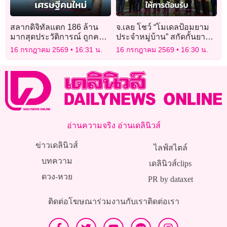
สลากดิจิทัลแตก 186 ล้าน
จ.เลย โชว์ “โมเดลป้อมยาม
มากสุดประวัติการณ์ ถูกคน
ประจำหมู่บ้าน” สกัดกั้นยา
เดียว 10 ใบ รวยเละ 60 ล้าน
เสพติดตามแนวชายแดน รับ
16 กรกฎาคม 2569
16:31 น.
16 กรกฎาคม 2569
16:30 น.
คณะสปป.ลาว
อ่านความจริง อ่านเดลินิวส์
ข่าวเดลินิวส์
ไลฟ์สไตล์
บทความ
เดลินิวส์clips
ดวง-หวย
PR by dataxet
ติดต่อโฆษณา
ร่วมงานกับเรา
ติดต่อเรา