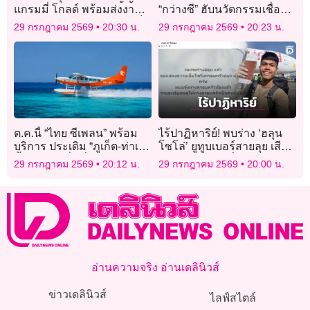
แกรมมี่ โกลด์ พร้อมส่งงาน
“กว่างซี” ฮับนวัตกรรมเชื่อม
เพลงใหม่แทนคำขอบคุณเร็ว
อาเซียน
29 กรกฎาคม 2569
20:30 น.
29 กรกฎาคม 2569
20:23 น.
ๆ นี้
ต.ค.นี้ “ไทย ซีเพลน” พร้อม
ไร้ปาฏิหาริย์! พบร่าง ‘ฮลุน
บริการ ประเดิม “ภูเก็ต-ท่าเรือ
โซโล่’ ยูทูบเบอร์สายลุย เสีย
น้ำลึก-กระบี่” เริ่ม 4-5 พัน
ชีวิตในห้องพักที่จอร์เจีย
29 กรกฎาคม 2569
20:12 น.
29 กรกฎาคม 2569
20:00 น.
บาท/คน/เที่ยว
อ่านความจริง อ่านเดลินิวส์
ข่าวเดลินิวส์
ไลฟ์สไตล์