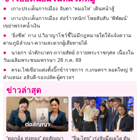
เกาะประเด็นการเมือง จับตา ‘หมอไห่’ เดินหน้าสู้
เกาะประเด็นการเมือง ส่อร้าวหนัก! โพยลับสับ ‘พิพัฒน์’
เขย่าพรรคน้ำเงิน
‘ยิ่งชีพ’ กาง ป.วิอาญาโชว์ชี้ไม่มีกฎหมายใดให้แจ้งความ
ตามภูมิลำเนา-ความสะดวกผู้เสียหายได้
นายกฯ นำตักบาตร-ถวายสัตย์ ถวายพระราชกุศล เนื่องใน
วันเฉลิมพระชนมพรรษา 28 ก.ค. 69
ครม.ไฟเขียวแต่งตั้งบิ๊กข้าราชการ ก.เกษตรฯ ลอตใหญ่ 9
ตำแหน่ง อธิบดี-รองปลัด-ผู้ตรวจฯ
ข่าวล่าสุด
“ดอกอ้อ ทุ่งทอง” ต่อสัญญา
“จีน-ไทย” เร่งจับมือเอไอ ดัน