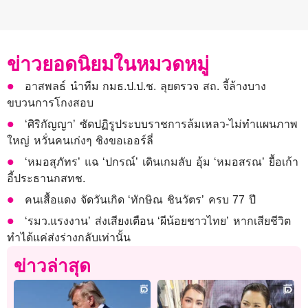
ข่าวยอดนิยมในหมวดหมู่
อาสพลธ์ นำทีม กมธ.ป.ป.ช. ลุยตรวจ สถ. จี้ล้างบาง
ขบวนการโกงสอบ
‘ศิริกัญญา’ ซัดปฏิรูประบบราชการล้มเหลว-ไม่ทำแผนภาพ
ใหญ่ หวั่นคนเก่งๆ ชิงขอเออร์ลี่
‘หมอสุภัทร’ แฉ ‘ปกรณ์’ เดินเกมลับ อุ้ม ‘หมอสรณ’ ยื้อเก้า
อี้ประธานกสทช.
คนเสื้อแดง จัดวันเกิด ‘ทักษิณ ชินวัตร’ ครบ 77 ปี
‘รมว.แรงงาน’ ส่งเสียงเตือน ‘ผีน้อยชาวไทย’ หากเสียชีวิต
ทำได้แค่ส่งร่างกลับเท่านั้น
ข่าวล่าสุด