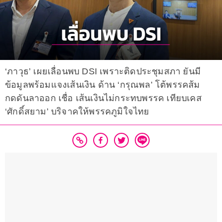
‘ภาวุธ’ เผยเลื่อนพบ DSI เพราะติดประชุมสภา ยันมี
ข้อมูลพร้อมแจงเส้นเงิน ด้าน ‘กรุณพล’ โต้พรรคส้ม
กดดันลาออก เชื่อ เส้นเงินไม่กระทบพรรค เทียบเคส
‘ศักดิ์สยาม’ บริจาคให้พรรคภูมิใจไทย