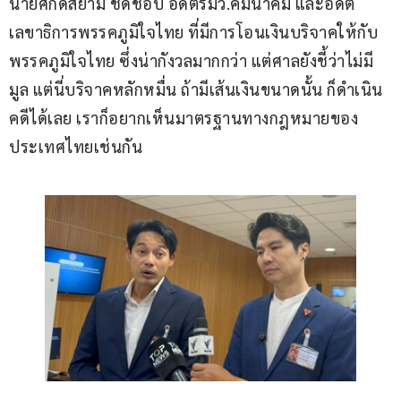
นายศักดิ์สยาม ชิดชอบ อดีตรมว.คมนาคม และอดีต
เลขาธิการพรรคภูมิใจไทย ที่มีการโอนเงินบริจาคให้กับ
พรรคภูมิใจไทย ซึ่งน่ากังวลมากกว่า แต่ศาลยังชี้ว่าไม่มี
มูล แต่นี่บริจาคหลักหมื่น ถ้ามีเส้นเงินขนาดนั้น ก็ดำเนิน
คดีได้เลย เราก็อยากเห็นมาตรฐานทางกฎหมายของ
ประเทศไทยเช่นกัน