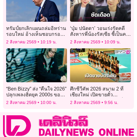
ทรัมป์ยกเลิกแผนถล่มอิหร่าน
‘บุ๋ม ปนัดดา’ วอนเร่งรัดคดี
รอบใหม่ อ้างเห็นชอบกรอบ
สังหารพี่น้องรัสเซีย ชี้เป็นคน
ข้อตกลงได้แล้ว
อำมหิตไม่ควรเป็นมนุษย์อยู่
2 สิงหาคม 2569
10:19 น.
2 สิงหาคม 2569
10:09 น.
ในสังคม
“Ben Bizzy” ส่ง “คืนใจ 2026”
ศึกซีวีคัพ 2026 สนาม 2 ที่
ปลุกเพลงฮิตยุค 2000s ของ
เชียงใหม่ เปิดขายตั๋ว
Vacation Band ในสไตล์
ออนไลน์-ออฟไลน์แล้ว เช็ก
2 สิงหาคม 2569
10:00 น.
2 สิงหาคม 2569
9:56 น.
Sexy Drill
วัน-ราคาได้ที่นี่!!!