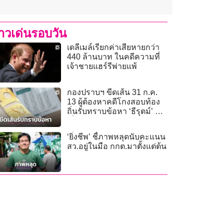
่าวเด่นรอบวัน
เดลีเมล์เรียกค่าเสียหายกว่า
440 ล้านบาท ในคดีความที่
เจ้าชายแฮร์รีพ่ายแพ้
กองปราบฯ ขีดเส้น 31 ก.ค.
13 ผู้ต้องหาคดีโกงสอบท้อง
ถิ่นรับทราบข้อหา ‘ธีรุตม์’ ขอ
เลื่อนพบตำรวจ
‘ยิ่งชีพ’ ชี้ภาพหลุดนับคะแนน
สว.อยู่ในมือ กกต.มาตั้งแต่ต้น