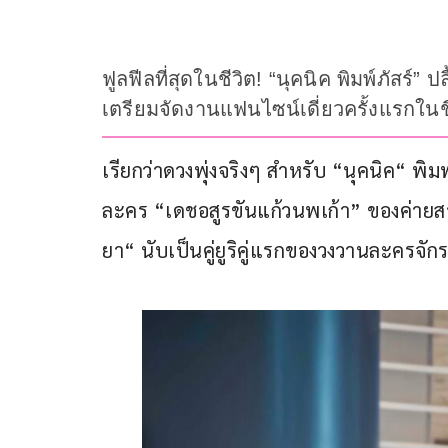
ฟูลฟีลที่สุดในชีวิต! “นุคนิค พิมพ์ภัสร์
เตรียมจัดงานแฟนไซน์เดี่ยวครั้งแรกใน
เรียกว่าดวงพุ่งจริงๆ สำหรับ “นุคนิค“ พ
ละคร “เดชอสูรขันแก้วนพเก้า” ของค่ายสาม
ยา“ นับเป็นคู่ยูริคู่แรกของวงวานละครจักร