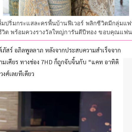
” ปลื้มปริ่มกระแสละครพื้นบ้านฟีเวอร์ พลิกชีวิตมีกลุ
ชีวิต พร้อมควงรางวัลใหญ่การันตีปีทอง ขอบคุณแฟนๆ
ิมพ์ภัสร์ อภิลพูลลาภ หลังจากประสบความสำเร็จจาก
เศียร ทางช่อง 7HD ก็ถูกจับจิ้นกับ “แคท อาทิติ
วงศ์เลยทีเดียว