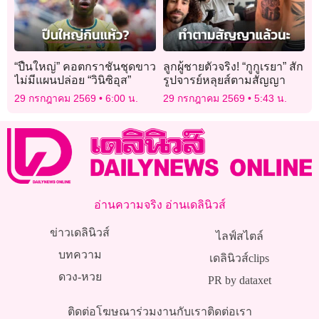
“ปืนใหญ่” คอตกราชันชุดขาว
ลูกผู้ชายตัวจริง! “กูกูเรยา” สัก
ไม่มีแผนปล่อย “วินิซิอุส”
รูปจารย์หลุยส์ตามสัญญา
29 กรกฎาคม 2569
6:00 น.
29 กรกฎาคม 2569
5:43 น.
อ่านความจริง อ่านเดลินิวส์
ข่าวเดลินิวส์
ไลฟ์สไตล์
บทความ
เดลินิวส์clips
ดวง-หวย
PR by dataxet
ติดต่อโฆษณา
ร่วมงานกับเรา
ติดต่อเรา