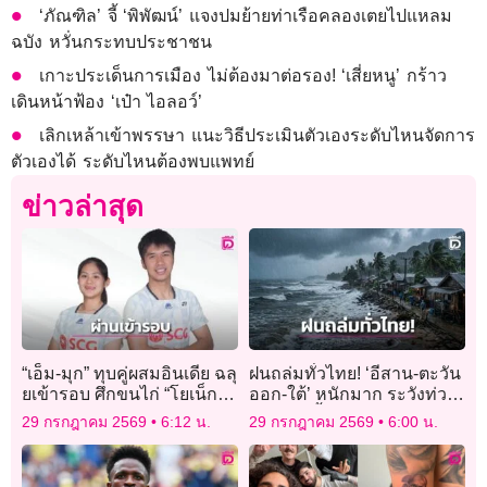
‘ภัณฑิล’ จี้ ‘พิพัฒน์’ แจงปมย้ายท่าเรือคลองเตยไปแหลม
ฉบัง หวั่นกระทบประชาชน
เกาะประเด็นการเมือง ไม่ต้องมาต่อรอง! ‘เสี่ยหนู’ กร้าว
เดินหน้าฟ้อง ‘เป๋า ไอลอว์’
เลิกเหล้าเข้าพรรษา แนะวิธีประเมินตัวเองระดับไหนจัดการ
ตัวเองได้ ระดับไหนต้องพบแพทย์
ข่าวล่าสุด
“เอ็ม-มุก” ทุบคู่ผสมอินเดีย ฉลุ
ฝนถล่มทั่วไทย! ‘อีสาน-ตะวัน
ยเข้ารอบ ศึกขนไก่ “โยเน็กซ์
ออก-ใต้’ หนักมาก ระวังท่วม
ไทเป โอเพ่น 2026”
ฉับพลัน น้ำป่าหลาก
29 กรกฎาคม 2569
6:12 น.
29 กรกฎาคม 2569
6:00 น.