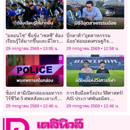
“อลอนโซ” ชี้แข้ง “เชลซี” ต้อง
บิ๊กดาต้า”อุตสาหกรรม
เรียนรู้ให้มากขึ้นและมีไหว
อ้อย”ต่อยอดเศรษฐกิจ
พริบในการเล่นที่ถูกต้อง
หมุนเวียน
29 กรกฎาคม 2569
13:05 น.
29 กรกฎาคม 2569
12:58 น.
ช็อก! สามีเปิดกล่องเจอทารก
การจับมือครั้งประวัติศาสตร์!
ไร้ชีวิต 5 ศพหลังทะเลาะกับ
AIS ประกาศพันธมิตร
ภรรยา
“บุรีรัมย์ ยูไนเต็ด”ร่วมพลิก
29 กรกฎาคม 2569
12:46 น.
29 กรกฎาคม 2569
12:46 น.
โฉมยกระดับอุตสาหกรรม
ฟุตบอลไทย สร้างมิติใหม่แห่ง
วงการกีฬา