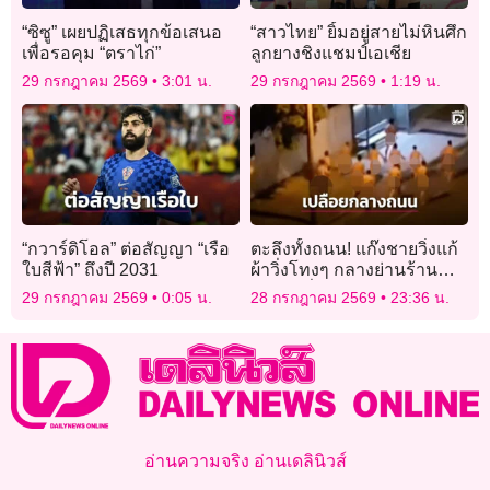
“ซิซู” เผยปฏิเสธทุกข้อเสนอ
“สาวไทย” ยิ้มอยู่สายไม่หินศึก
เพื่อรอคุม “ตราไก่”
ลูกยางชิงแชมป์เอเชีย
29 กรกฎาคม 2569
3:01 น.
29 กรกฎาคม 2569
1:19 น.
“กวาร์ดิโอล” ต่อสัญญา “เรือ
ตะลึงทั้งถนน! แก๊งชายวิ่งแก้
ใบสีฟ้า” ถึงปี 2031
ผ้าวิ่งโทงๆ กลางย่านร้าน
อาหารชื่อดังในออสเตรเลีย
29 กรกฎาคม 2569
0:05 น.
28 กรกฎาคม 2569
23:36 น.
อ่านความจริง อ่านเดลินิวส์