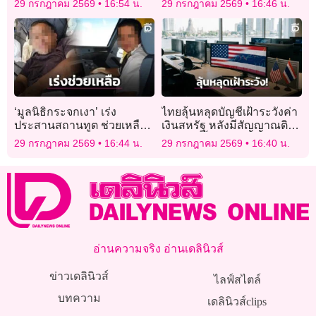
29 กรกฎาคม 2569
16:54 น.
29 กรกฎาคม 2569
16:46 น.
‘มูลนิธิกระจกเงา’ เร่ง
ไทยลุ้นหลุดบัญชีเฝ้าระวังค่า
ประสานสถานทูต ช่วยเหลือ
เงินสหรัฐ หลังมีสัญญาณติด
‘กัปตันแลร์รี’ นอนป่วยเร่ร่อน
เกณฑ์ดีขึ้น
29 กรกฎาคม 2569
16:44 น.
29 กรกฎาคม 2569
16:40 น.
ในไทย
อ่านความจริง อ่านเดลินิวส์
ข่าวเดลินิวส์
ไลฟ์สไตล์
บทความ
เดลินิวส์clips