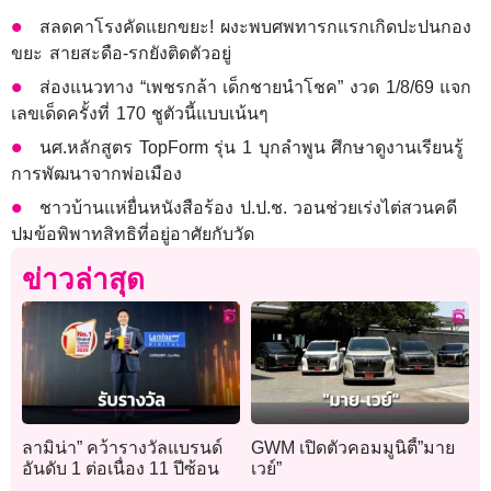
สลดคาโรงคัดแยกขยะ! ผงะพบศพทารกแรกเกิดปะปนกอง
ขยะ สายสะดือ-รกยังติดตัวอยู่
ส่องแนวทาง “เพชรกล้า เด็กชายนำโชค” งวด 1/8/69 แจก
เลขเด็ดครั้งที่ 170 ชูตัวนี้แบบเน้นๆ
นศ.หลักสูตร TopForm รุ่น 1 บุกลำพูน ศึกษาดูงานเรียนรู้
การพัฒนาจากพ่อเมือง
ชาวบ้านแห่ยื่นหนังสือร้อง ป.ป.ช. วอนช่วยเร่งไต่สวนคดี
ปมข้อพิพาทสิทธิที่อยู่อาศัยกับวัด
ข่าวล่าสุด
ลามิน่า” คว้ารางวัลแบรนด์
GWM เปิดตัวคอมมูนิตี้”มาย
อันดับ 1 ต่อเนื่อง 11 ปีซ้อน
เวย์”