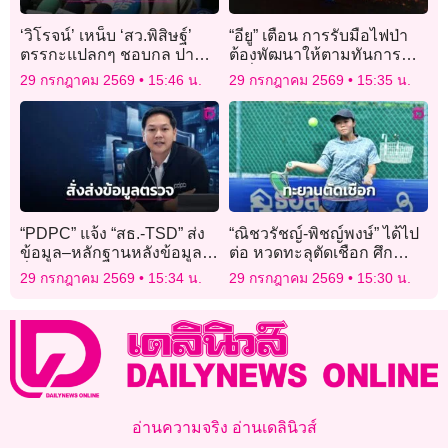
‘วิโรจน์’ เหน็บ ‘สว.พิสิษฐ์’
“อียู” เตือน การรับมือไฟป่า
ตรรกะแปลกๆ ชอบกล ปาก
ต้องพัฒนาให้ตามทันการ
บอกว่าไม่มีปัญหาแต่ไม่กล้า
เปลี่ยนแปลงสภาพอากาศ
29 กรกฎาคม 2569
15:46 น.
29 กรกฎาคม 2569
15:35 น.
ให้ตรวจเส้นเงิน
“PDPC” แจ้ง “สธ.-TSD” ส่ง
“ณิชวรัชญ์-พิชญ์พงษ์” ได้ไป
ข้อมูล–หลักฐานหลังข้อมูล
ต่อ หวดทะลุตัดเชือก ศึก
รั่ว
เทนนิส “เอเชียน โฟร์ทีน”
29 กรกฎาคม 2569
15:34 น.
29 กรกฎาคม 2569
15:30 น.
อ่านความจริง อ่านเดลินิวส์