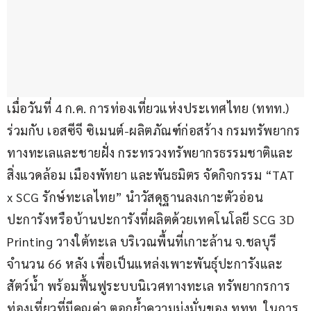
เมื่อวันที่ 4 ก.ค. การท่องเที่ยวแห่งประเทศไทย (ททท.) 
ร่วมกับ เอสซีจี ซิเมนต์-ผลิตภัณฑ์ก่อสร้าง กรมทรัพยากร
ทางทะเลและชายฝั่ง กระทรวงทรัพยากรธรรมชาติและ
สิ่งแวดล้อม เมืองพัทยา และพันธมิตร จัดกิจกรรม “TAT 
x SCG รักษ์ทะเลไทย” นำวัสดุฐานลงเกาะตัวอ่อน
ปะการังหรือบ้านปะการังที่ผลิตด้วยเทคโนโลยี SCG 3D 
Printing วางใต้ทะเล บริเวณพื้นที่เกาะล้าน จ.ชลบุรี 
จำนวน 66 หลัง เพื่อเป็นแหล่งเพาะพันธุ์ปะการังและ
สัตว์น้ำ พร้อมฟื้นฟูระบบนิเวศทางทะเล ทรัพยากรการ
ท่องเที่ยวที่มีคุณค่า ตอกย้ำความมุ่งมั่นของ ททท. ในการ