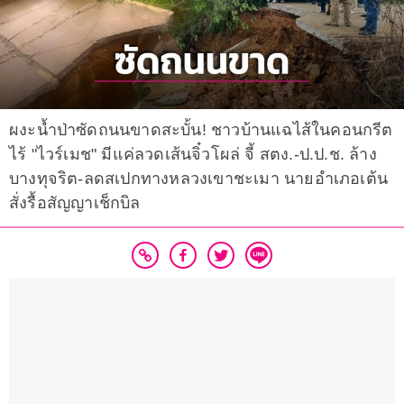
ผงะน้ำป่าซัดถนนขาดสะบั้น! ชาวบ้านแฉไส้ในคอนกรีต
ไร้ "ไวร์เมช" มีแค่ลวดเส้นจิ๋วโผล่ จี้ สตง.-ป.ป.ช. ล้าง
บางทุจริต-ลดสเปกทางหลวงเขาชะเมา นายอำเภอเต้น
สั่งรื้อสัญญาเช็กบิล