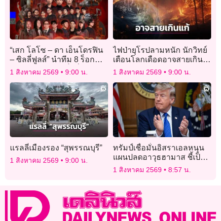
“เสก โลโซ – ดา เอ็นโดรฟิน
ไฟป่ายุโรปลามหนัก นักวิทย์
– ซิลลี่ฟูลส์” นำทีม 8 ร็อก
เตือนโลกเดือดอาจสายเกิน
ระดับตำนานจัดเต็มร็อกเฟส
แก้
1 สิงหาคม 2569
9:00 น.
1 สิงหาคม 2569
9:00 น.
แห่งปี
แรลลี่เมืองรอง “สุพรรณบุรี”
ทรัมป์เชื่อมั่นอิสราเอลหนุน
แผนปลดอาวุธฮามาส ชี้เป็น
1 สิงหาคม 2569
9:00 น.
หมุดหมายสู่ยุติสงครามกาซา
1 สิงหาคม 2569
8:57 น.