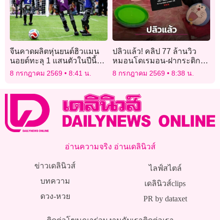
จีนคาดผลิตหุ่นยนต์ฮิวแมน
ปลิวแล้ว! คลิป 77 ล้านวิว
นอยด์ทะลุ 1 แสนตัวในปีนี้
หมอนโดเรมอน-ฝากระติก
รับอุตสาหกรรมเอไอบูม
เขียว ทนายดังเตือนสติคน
8 กรกฎาคม 2569
8:41 น.
8 กรกฎาคม 2569
8:38 น.
แชร์เสี่ยงคุก
อ่านความจริง อ่านเดลินิวส์
ข่าวเดลินิวส์
ไลฟ์สไตล์
บทความ
เดลินิวส์clips
ดวง-หวย
PR by dataxet