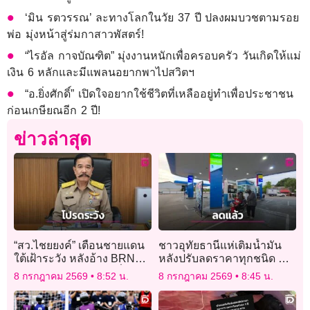
‘มิน รตวรรณ’ ละทางโลกในวัย 37 ปี ปลงผมบวชตามรอย
พ่อ มุ่งหน้าสู่ร่มกาสาวพัสตร์!
“ไรอัล กาจบัณฑิต” มุ่งงานหนักเพื่อครอบครัว วันเกิดให้แม่
เงิน 6 หลักและมีแพลนอยากพาไปสวิตฯ
“อ.ยิ่งศักดิ์” เปิดใจอยากใช้ชีวิตที่เหลืออยู่ทำเพื่อประชาชน
ก่อนเกษียณอีก 2 ปี!
ข่าวล่าสุด
“สว.ไชยยงค์” เตือนชายแดน
ชาวอุทัยธานีแห่เติมน้ำมัน
ใต้เฝ้าระวัง หลังอ้าง BRN
หลังปรับลดราคาทุกชนิด ชี้
เดินหน้าแผนก่อเหตุ หวั่นใช้
ช่วยลดภาระค่าใช้จ่าย หวัง
8 กรกฎาคม 2569
8:52 น.
8 กรกฎาคม 2569
8:45 น.
ความรุนแรง
สินค้าอุปโภคบริโภคลดตาม