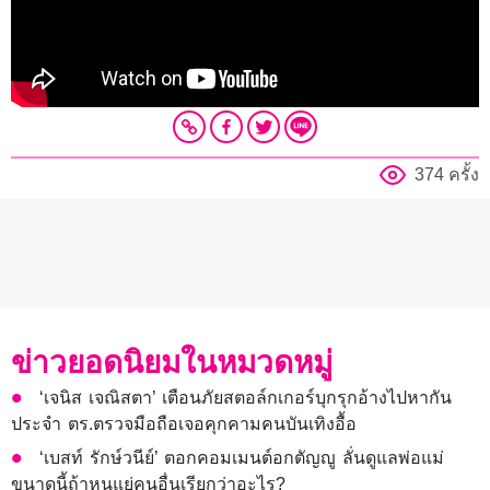
374 ครั้ง
ข่าวยอดนิยมในหมวดหมู่
‘เจนิส เจณิสตา’ เตือนภัยสตอล์กเกอร์บุกรุกอ้างไปหากัน
ประจำ ตร.ตรวจมือถือเจอคุกคามคนบันเทิงอื้อ
‘เบสท์ รักษ์วนีย์’ ตอกคอมเมนต์อกตัญญู ลั่นดูแลพ่อแม่
ขนาดนี้ถ้าหนูแย่คนอื่นเรียกว่าอะไร?