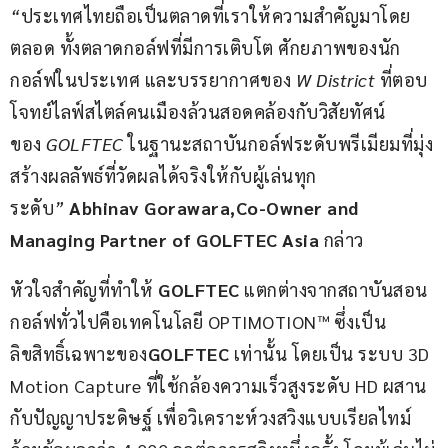
“
ประเทศไทยถือเป็นตลาดที่เราให้ความสำคัญมาโดย
ตลอด
ทั้งตลาดกอล์ฟที่มีการเติบโต
ศักยภาพของนัก
กอล์ฟในประเทศ
และบรรยากาศของ
 W District 
ที่ตอบ
โจทย์ไลฟ์สไตล์คนเมืองล้วนสอดคล้องกับวิสัยทัศน์
ของ
 GOLFTEC 
ในฐานะสถาบันกอล์ฟระดับพรีเมียมที่มุ่ง
สร้างผลลัพธ์ที่วัดผลได้จริงให้กับผู้เล่นทุก
ระดับ
”
Abhinav Gorawara,
Co-Owner and 
Managing Partner of GOLFTEC Asia
 กล่าว
หัวใจสำคัญที่ทำให้ 
GOLFTEC
 แตกต่างจากสถาบันสอน
กอล์ฟทั่วไปคือเทคโนโลยี OPTIMOTION™ ซึ่งเป็น
ลิขสิทธิ์เฉพาะของ
GOLFTEC 
เท่านั้น โดยเป็น ระบบ 3D 
Motion Capture ที่ใช้กล้องความเร็วสูงระดับ HD ผสาน
กับปัญญาประดิษฐ์ เพื่อวิเคราะห์วงสวิงแบบเรียลไทม์