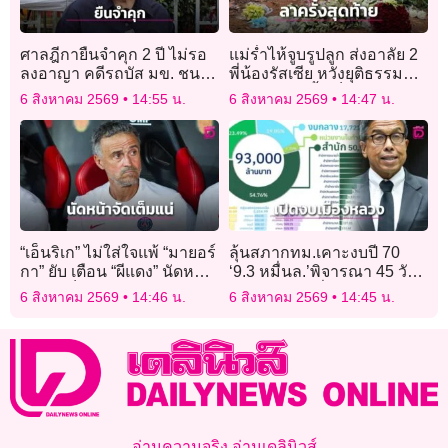
ศาลฎีกายืนจำคุก 2 ปี ไม่รอ
แม่ร่ำไห้จูบรูปลูก ส่งอาลัย 2
ลงอาญา คดีรถบัส มข. ชน
พี่น้องรัสเซีย หวังยุติธรรม
“น้องอาย” เสียชีวิต แม่หวัง
จัดการโทษขั้นเด็ดขาด
6 สิงหาคม 2569
14:55 น.
6 สิงหาคม 2569
14:47 น.
เป็นบทเรียนทั้งสังคม
“เอ็นริเก” ไม่ใส่ใจแพ้ “มายอร์
ลุ้นสภากทม.เคาะงบปี 70
กา” ยับ เตือน “ผีแดง” นัดหน้า
‘9.3 หมื่นล.’พิจารณา 45 วัน
เจอจัดเต็มแน่
ชวนส่องขอเพิ่ม-ลด
6 สิงหาคม 2569
14:46 น.
6 สิงหาคม 2569
14:45 น.
อ่านความจริง อ่านเดลินิวส์