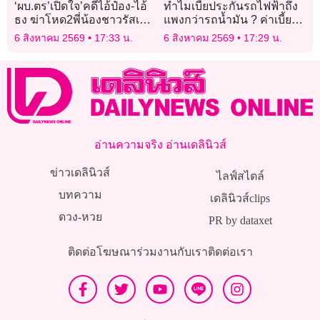
‘ผบ.ตร’เปิดใจ’คดีไอ้ป๋อง-ไอ้
ทำไมเบี้ยประกันรถไฟฟ้าถึง
ธง ฆ่าโหด2พี่น้องชาวรัสเซีย’
แพงกว่ารถน้ำมัน ? ค่าเบี้ย
สงสาร’ลูกน้อง’ ทำแทบทุก
คำนวณจากอะไร?
6 สิงหาคม 2569
17:33 น.
6 สิงหาคม 2569
17:29 น.
อย่าง ถูกครหา’ใช้ผู้ต้องหา
เป็นสาย’
อ่านความจริง อ่านเดลินิวส์
ข่าวเดลินิวส์
ไลฟ์สไตล์
บทความ
เดลินิวส์clips
ดวง-หวย
PR by dataxet
ติดต่อโฆษณา
ร่วมงานกับเรา
ติดต่อเรา