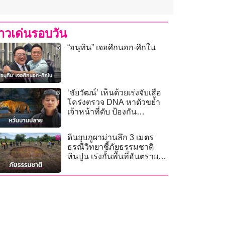
่าวเด่นรอบวัน
“อนุทิน” เจอศึกนอก-ศึกใน
‘ชัยวัฒน์’ เห็นด้วยเร่งจับเสือ
โคร่งตรวจ DNA หาตัวขย้ำ
เจ้าหน้าที่ดับ ป้องกัน
พฤติกรรมรวมฝูงล่ามนุษย์
ดินยุบภูผาม่านลึก 3 เมตร
ธรณีวิทยาชี้ภัยธรรมชาติ
หินปูน เร่งกั้นพื้นที่อันตราย
เยียวยาไร่ละ 1,340 บาท