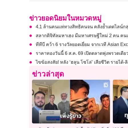
ข่าวยอดนิยมในหมวดหมู่
4.1 ล้านคนแห่ทวงสิทธิคนจน คลังย้ำเดดไลน์กลุ่
สลากดิจิทัลมหาเฮง มีมหาเศรษฐีใหม่ 2 คน คนแ
ทีทีบี คว้า 6 รางวัลยอดเยี่ยม จากเวที Asian E
ราคาทองวันนี้ 6 ส.ค. 69 เปิดตลาดพุ่งพรวดเดี
ไขข้อสงสัย! หลัง ‘ฮลุน โซโล่’ เสียชีวิต รายได
ข่าวล่าสุด