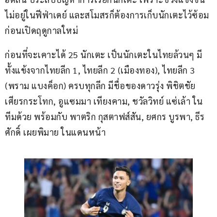
ไม่อยู่ในฟีฟ่าเดย์ และสโมสรก็ต้องการเก็บนักเตะไว้ซ้อม
ก่อนเปิดฤดูกาลใหม่
ก่อนที่จะเคาะได้ 25 นักเตะ เป็นนักเตะในไทยล้วนๆ มี
ทั้งแข้งจากไทยลีก 1, ไทยลีก 2 (เมืองทอง), ไทยลีก 3 
(พราม แบงค็อก) ครบทุกลีก มีชื่อของดาวรุ่ง พิชิตชัย 
เศียรกระโทก, อูแซมมา เทียงคาม, ชวัลวิทย์ แซ่เล้า ใน
ทีมด้วย พร้อมกับ พาตริก กุสตาฟส์สัน, ยศกร บูรพา, ธีร
ศักดิ์ เผยพิมาย ในแดนหน้า