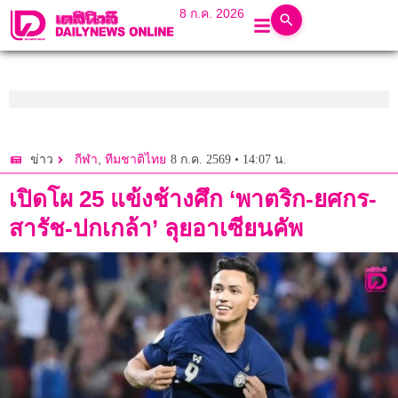
8 ก.ค. 2026
,
8 ก.ค. 2569 • 14:07 น.
ข่าว
กีฬา
ทีมชาติไทย
เปิดโผ 25 แข้งช้างศึก ‘พาตริก-ยศกร-
สารัช-ปกเกล้า’ ลุยอาเซียนคัพ