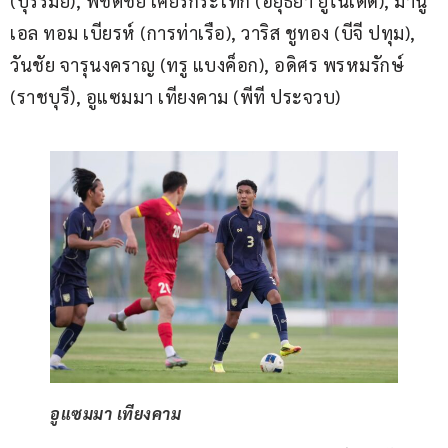
(บุรีรัมย์), พิชิตชัย เศียรกระโทก (อยุธยา ยูไนเต็ด), มานู
เอล ทอม เบียรห์ (การท่าเรือ), วาริส ชูทอง (บีจี ปทุม), 
วันชัย จารุนงคราญ (ทรู แบงค็อก), อดิศร พรหมรักษ์ 
(ราชบุรี), อูแซมมา เทียงคาม (พีที ประจวบ)
อูแซมมา เทียงคาม