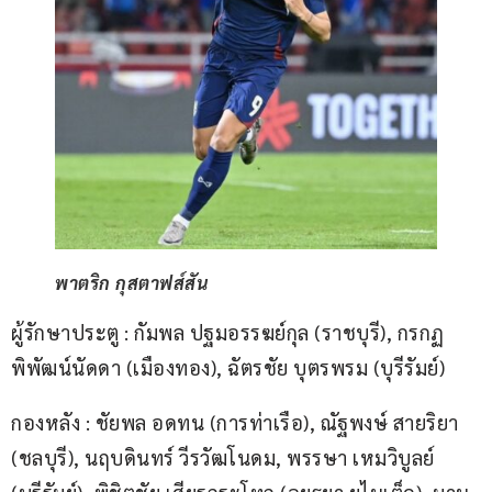
พาตริก กุสตาฟส์สัน
ผู้รักษาประตู : กัมพล ปฐมอรรฆย์กุล (ราชบุรี), กรกฏ 
พิพัฒน์นัดดา (เมืองทอง), ฉัตรชัย บุตรพรม (บุรีรัมย์)
กองหลัง : ชัยพล อดทน (การท่าเรือ), ณัฐพงษ์ สายริยา 
(ชลบุรี), นฤบดินทร์ วีรวัฒโนดม, พรรษา เหมวิบูลย์ 