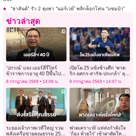
“ฮาลันด์” รัว 2 ตุงพา “นอร์เวย์” พลิกล็อกโค่น “แซมบ้า”
ข่าวล่าสุด
‘ปกรณ์’ แจง เออร์ลี่รีไทร์
เปิดโผ 25 แข้งช้างศึก ‘พาต
ข้าราชการอายุ 40 ปีขึ้นไป
ริก-ยศกร-สารัช-ปกเกล้า’ ลุย
เพื่อให้คนได้ออกไปรีสกิล
อาเซียนคัพ
8 กรกฎาคม 2569
14:08 น.
8 กรกฎาคม 2569
14:07 น.
ระยองเจ้าภาพเวทีใหญ่ รวม
ฟาดเคราะห์! แห่ส่งกำลังใจ
พลังเครือข่ายคุณธรรม 25
‘ก้อง ห้วยไร่’ เข้าผ่าตัดใหญ่