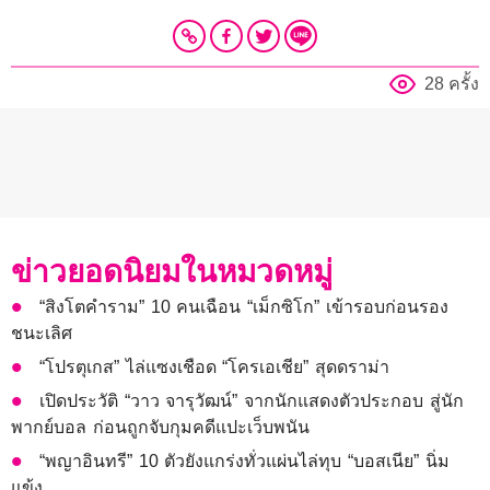
28 ครั้ง
ข่าวยอดนิยมในหมวดหมู่
“สิงโตคำราม” 10 คนเฉือน “เม็กซิโก” เข้ารอบก่อนรอง
ชนะเลิศ
“โปรตุเกส” ไล่แซงเชือด “โครเอเชีย” สุดดราม่า
เปิดประวัติ “วาว จารุวัฒน์” จากนักแสดงตัวประกอบ สู่นัก
พากย์บอล ก่อนถูกจับกุมคดีแปะเว็บพนัน
“พญาอินทรี” 10 ตัวยังแกร่งทั่วแผ่นไล่ทุบ “บอสเนีย” นิ่ม
แข้ง