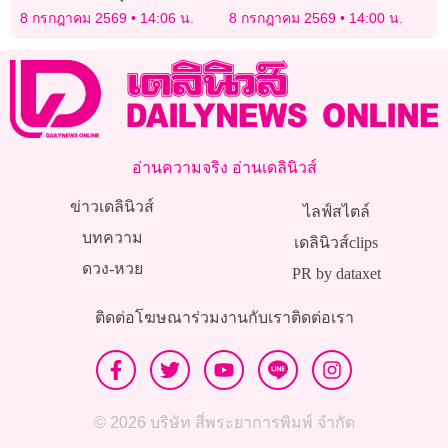
จว.ภาคกลาง ผลักดันระบบ
ในชีวิต ขอบคุณเจ้ากรรม
8 กรกฎาคม 2569
14:06 น.
8 กรกฎาคม 2569
14:00 น.
‘เครดิตความดี’ ต่อยอดสู่การ
นายเวรที่ยังปรานี
พัฒนาสังคมอย่างยั่งยืน
อ่านความจริง อ่านเดลินิวส์
ข่าวเดลินิวส์
ไลฟ์สไตล์
บทความ
เดลินิวส์clips
ดวง-หวย
PR by dataxet
ติดต่อโฆษณา
ร่วมงานกับเรา
ติดต่อเรา
© 2026 บริษัท สี่พระยาการพิมพ์ จำกัด