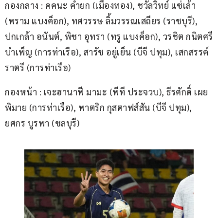
กองกลาง​ : คคนะ คำยก (เมืองทอง), ชวัลวิทย์ แซ่เล้า 
(พราม แบงค็อก), ทศวรรษ ลิ้มวรรณเสถียร (ราชบุรี), 
ปกเกล้า อนันต์, พิชา อุทรา (ทรู แบงค็อก), วรชิต กนิตศรี
บำเพ็ญ (การท่าเรือ), สารัช อยู่เย็น (บีจี ปทุม), เสกสรรค์ 
ราตรี (การท่าเรือ)
กองหน้า : เจะฮานาฟี มามะ (พีที ประจวบ), ธีรศักดิ์ เผย
พิมาย (การท่าเรือ), พาตริก กุสตาฟส์สัน (บีจี ปทุม), 
ยศกร บูรพา (ชลบุรี)