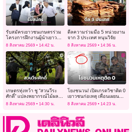
รับสมัครเยาวชนเกษตรร่วม
ดีลความร่วมมือ 5 หน่วยงาน
โครงการฝึกงานผู้นำเยาวชน
จาก 3 ประเทศ หนุนวิจัย
เกษตรไทยในญี่ปุ่น
8 สิงหาคม 2569
14:42 น.
8 สิงหาคม 2569
14:36 น.
เกษตรทุ่งหว้า ชู “สวนวีระ
โยงชนวน! เปิดเกรดวิชาติด 0
ศักดิ์” แปลงพยากรณ์ไม้ผล
เยาวชนก่อเหตุ เพื่อนเผยนาที
ต้นแบบ การันตี
ไล่ตามหาครูภาษาไทย
8 สิงหาคม 2569
14:30 น.
8 สิงหาคม 2569
14:23 น.
มาตรฐาน GAP ผลิตทุเรียน
คุณภาพ