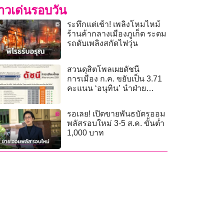
่าวเด่นรอบวัน
ระทึกแต่เช้า! เพลิงโหมไหม้
ร้านค้ากลางเมืองภูเก็ต ระดม
รถดับเพลิงสกัดไฟวุ่น
สวนดุสิตโพลเผยดัชนี
การเมือง ก.ค. ขยับเป็น 3.71
คะแนน ‘อนุทิน’ นำฝ่าย
รัฐบาล ‘ไอซ์ รักชนก’ เด่นฝ่าย
ค้าน
รอเลย! เปิดขายพันธบัตรออม
พลัสรอบใหม่ 3-5 ส.ค. ขั้นต่ำ
1,000 บาท