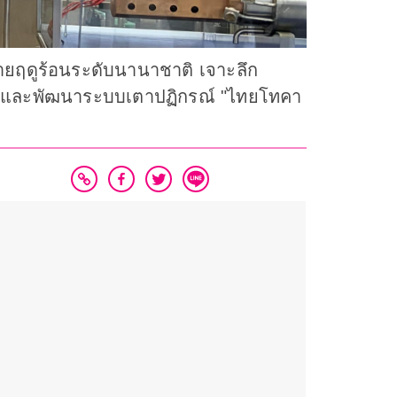
ค่ายฤดูร้อนระดับนานาชาติ เจาะลึก
อยอดและพัฒนาระบบเตาปฏิกรณ์ "ไทยโทคา