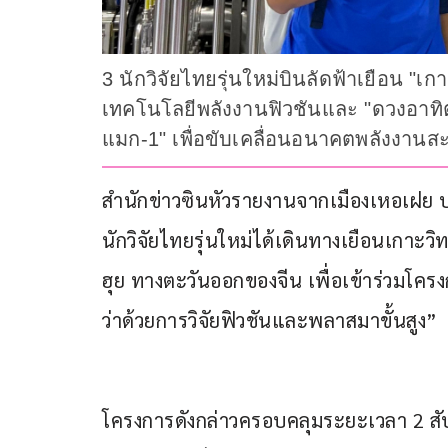
3 นักวิจัยไทยรุ่นใหม่บินลัดฟ้าเยือน "
เทคโนโลยีพลังงานฟิวชันและ "ดวงอาทิ
แมก-1" เพื่อขับเคลื่อนอนาคตพลังงาน
สำนักข่าวซินหัวรายงานจากเมืองเหอเฝย ประเ
นักวิจัยไทยรุ่นใหม่ได้เดินทางเยือนเกาะว
ฮุย ทางตะวันออกของจีน เพื่อเข้าร่วมโค
ว่าด้วยการวิจัยฟิวชันและพลาสมาขั้นสูง”
โครงการดังกล่าวครอบคลุมระยะเวลา 2 สัป