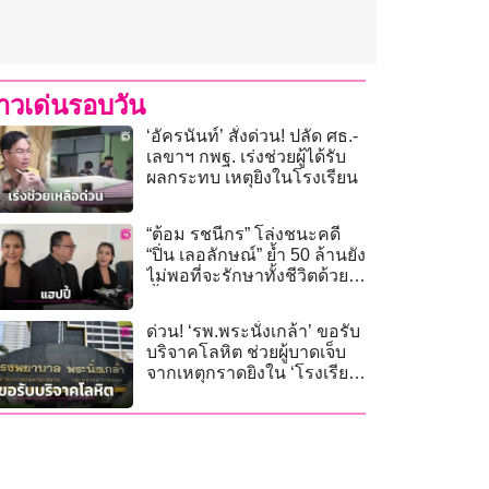
่าวเด่นรอบวัน
‘อัครนันท์’ สั่งด่วน! ปลัด ศธ.-
เลขาฯ กพฐ. เร่งช่วยผู้ได้รับ
ผลกระทบ เหตุยิงในโรงเรียน
“ต้อม รชนีกร” โล่งชนะคดี
“ปิ่น เลอลักษณ์” ย้ำ 50 ล้านยัง
ไม่พอที่จะรักษาทั้งชีวิตด้วย
ซ้ำ!
ด่วน! ‘รพ.พระนั่งเกล้า’ ขอรับ
บริจาคโลหิต ช่วยผู้บาดเจ็บ
จากเหตุกราดยิงใน ‘โรงเรียน
เทพศิรินทร์-นนทบุรี’