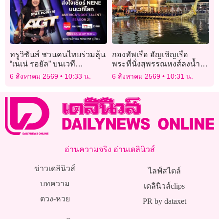
ทรูวิชั่นส์ ชวนคนไทยร่วมลุ้น
กองทัพเรือ อัญเชิญเรือ
“เนเน่ รอยัล” บนเวที
พระที่นั่งสุพรรณหงส์ลงน้ำ
AMERICA’S GOT TALENT
เตรียมจัดขบวนพยุหยาตรา
6 สิงหาคม 2569
10:33 น.
6 สิงหาคม 2569
10:31 น.
SEASON 21 เริ่ม 6 สิงหาคม
ทางชลมารค
นี้
อ่านความจริง อ่านเดลินิวส์
ข่าวเดลินิวส์
ไลฟ์สไตล์
บทความ
เดลินิวส์clips
ดวง-หวย
PR by dataxet