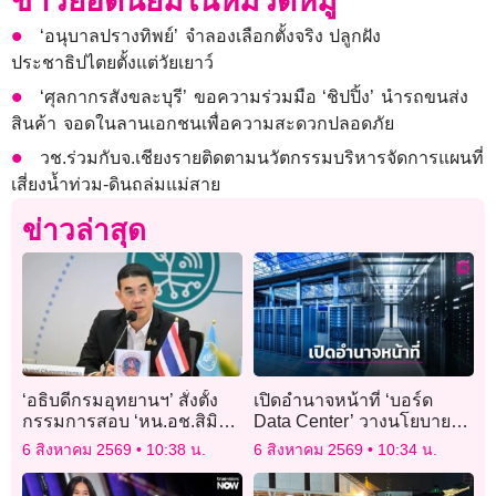
ข่าวยอดนิยมในหมวดหมู่
‘อนุบาลปรางทิพย์’ จำลองเลือกตั้งจริง ปลูกฝัง
ประชาธิปไตยตั้งแต่วัยเยาว์
‘ศุลกากรสังขละบุรี’ ขอความร่วมมือ ‘ชิปปิ้ง’ นำรถขนส่ง
สินค้า จอดในลานเอกชนเพื่อความสะดวกปลอดภัย
วช.ร่วมกับจ.เชียงรายติดตามนวัตกรรมบริหารจัดการแผนที่
เสี่ยงน้ำท่วม-ดินถล่มแม่สาย
ข่าวล่าสุด
‘อธิบดีกรมอุทยานฯ’ สั่งตั้ง
เปิดอำนาจหน้าที่ ‘บอร์ด
กรรมการสอบ ‘หน.อช.สิมิ
Data Center’ วางนโยบาย
ลัน’ ปมอนุญาตคณะ ‘วีระ’
ทิศทางการลงทุน
6 สิงหาคม 2569
10:38 น.
6 สิงหาคม 2569
10:34 น.
เข้าพักแรม