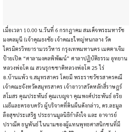
เมื่อเวลา 10.00 น.วันที่ 6 กรกฎาคม สมเด็จพระมหารัช
มงคลมุนี (เจ้าคุณธงชัย เจ้าคณะใหญ่หนกลาง วัด
ไตรมิตรวิทยารามวรวิหาร กรุงเทพมหานคร เมตตาเจิม
ป้ายเปิด “ศาลามงคลพิพัฒน์” ศาลาปฏิบัติธรรม อุทยาน
หลวงพ่อโต ณ สวนรุกขชาติหลวงพ่อโต 25 ไร่ 
อ.บ้านแพ้ว จ.สมุทรสาคร โดยมี พระราชวัชรสาครคณี 
เจ้าคณะจังหวัดสมุทรสาคร เจ้าอาวาสวัดหลักสี่ราษฎร์
สโมสร คุณประพันธ์ คุณเบญจา คุณพงศ์ประพันธ์ อริย
เมธีและครอบครัว ผู้บริจาคที่ดินผืนดังกล่าว, ดร.ละมูล 
ลือสุขประเสริฐ ประธานมูลนิธิกำลังใจ และ อาจารย์
ปราณีต ธนูพันธ์ ในนามของผู้แทนพุทธศาสนิกชนที่มี