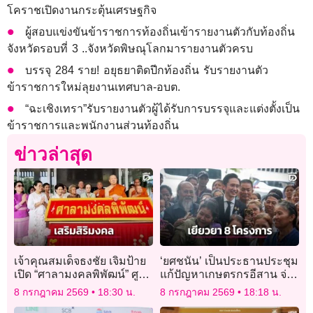
โคราชเปิดงานกระตุ้นเศรษฐกิจ
ผู้สอบแข่งขันข้าราชการท้องถิ่นเข้ารายงานตัวกับท้องถิ่น
จังหวัดรอบที่ 3 ..จังหวัดพิษณุโลกมารายงานตัวครบ
บรรจุ 284 ราย! อยุธยาติดปีกท้องถิ่น รับรายงานตัว
ข้าราชการใหม่ลุยงานเทศบาล-อบต.
“ฉะเชิงเทรา”รับรายงานตัวผู้ได้รับการบรรจุและแต่งตั้งเป็น
ข้าราชการและพนักงานส่วนท้องถิ่น
ข่าวล่าสุด
เจ้าคุณสมเด็จธงชัย เจิมป้าย
‘ยศชนัน’ เป็นประธานประชุม
เปิด “ศาลามงคลพิพัฒน์” ศูนย์
แก้ปัญหาเกษตรกรอีสาน จ่อ
ปฏิบัติธรรม อุทยานหลวงพ่อ
ชง ครม.เยียวยา 8 โครงการ
8 กรกฎาคม 2569
18:30 น.
8 กรกฎาคม 2569
18:18 น.
โตบ้านแพ้ว
ใหญ่