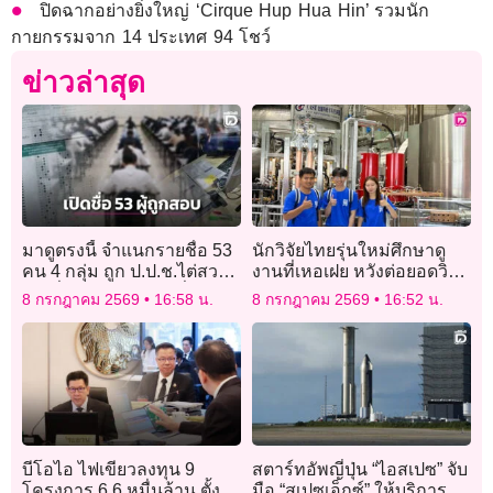
ปิดฉากอย่างยิ่งใหญ่ ‘Cirque Hup Hua Hin’ รวมนัก
กายกรรมจาก 14 ประเทศ 94 โชว์
ข่าวล่าสุด
มาดูตรงนี้ จำแนกรายชื่อ 53
นักวิจัยไทยรุ่นใหม่ศึกษาดู
คน 4 กลุ่ม ถูก ป.ป.ช.ไต่สวน
งานที่เหอเฝย หวังต่อยอดวิจัย
คดีเอี่ยวโกงสอบท้องถิ่น
พลังงานฟิวชันในไทย
8 กรกฎาคม 2569
16:58 น.
8 กรกฎาคม 2569
16:52 น.
‘แมนรัตน์’ป.ป.ช.ถอนตัว
บีโอไอ ไฟเขียวลงทุน 9
สตาร์ทอัพญี่ปุ่น “ไอสเปซ” จับ
โครงการ 6.6 หมื่นล้าน ตั้ง
มือ “สเปซเอ็กซ์” ให้บริการ