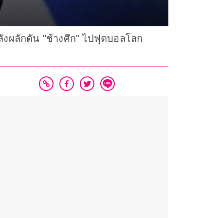
ลังผลักดัน "ช้างศึก" ไปฟุตบอลโลก