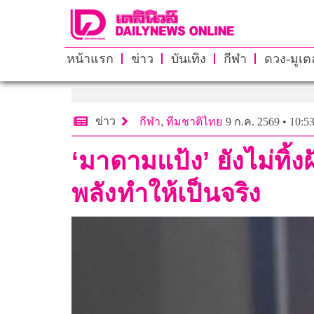
หน้าแรก
ข่าว
บันเทิง
กีฬา
ดวง-มูเตล
ข่าว
กีฬา
,
ทีมชาติไทย
9 ก.ค. 2569 • 10:5
‘มาดามแป้ง’ ยังไม่ทิ้
พลังทำให้เป็นจริง