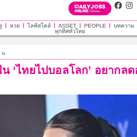
ู
หวย
ไลฟ์สไตล์
ASSET
PEOPLE
บทความ
ทุกทิศทั่วไทย
3 น.
งฝัน ‘ไทยไปบอลโลก’ อยากลดอาย