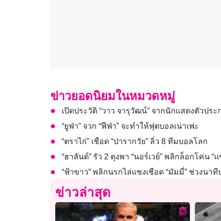
ข่าวยอดนิยมในหมวดหมู่
เปิดประวัติ “วาว จารุวัฒน์” จากนักแสดงตัวประ
“ยูฟ่า” จวก “ฟีฟ่า” จะทำให้ฟุตบอลเน่าเฟะ
“ตราไก่” เชือด “ปารากวัย” ลิ่ว 8 ทีมบอลโลก
“ฮาลันด์” รัว 2 ตุงพา “นอร์เวย์” พลิกล็อกโค่น “
“ฟ้าขาว” พลิกนรกไล่แซงเชือด “มัมมี่” ช่วงนาท
ข่าวล่าสุด