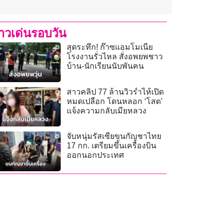
่าวเด่นรอบวัน
สุดระทึก! ก๊าซแอมโมเนีย
โรงงานรั่วไหล สั่งอพยพชาว
บ้าน-นักเรียนนับพันคน
สาวคลิป 77 ล้านวิวร่ำไห้เปิด
หมดเปลือก โดนหลอก ‘โสด’
แจ้งความกลับเมียหลวง
จับหนุ่มรัสเซียขนกัญชาไทย
17 กก. เตรียมขึ้นเครื่องบิน
ออกนอกประเทศ