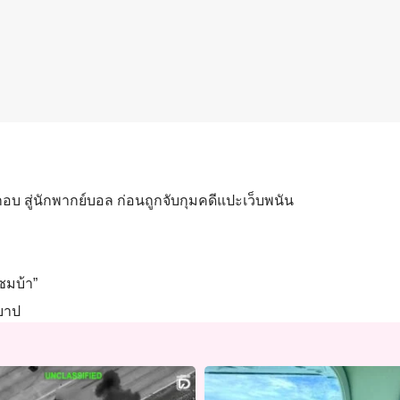
กอบ สู่นักพากย์บอล ก่อนถูกจับกุมคดีแปะเว็บพนัน
แซมบ้า”
ีบาป