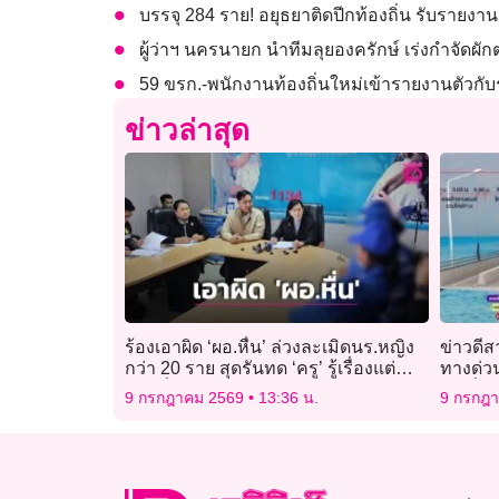
บรรจุ 284 ราย! อยุธยาติดปีกท้องถิ่น รับราย
ผู้ว่าฯ นครนายก นำทีมลุยองครักษ์ เร่งกำจัดผั
59 ขรก.-พนักงานท้องถิ่นใหม่เข้ารายงานตัวกับร
ข่าวล่าสุด
ร้องเอาผิด ‘ผอ.หื่น’ ล่วงละเมิดนร.หญิง
ข่าวดีส
กว่า 20 ราย สุดรันทด ‘ครู’ รู้เรื่องแต่
ทางด่วน
กลับนิ่งเฉย
2 หมื่น
9 กรกฎาคม 2569
13:36 น.
9 กรกฎ