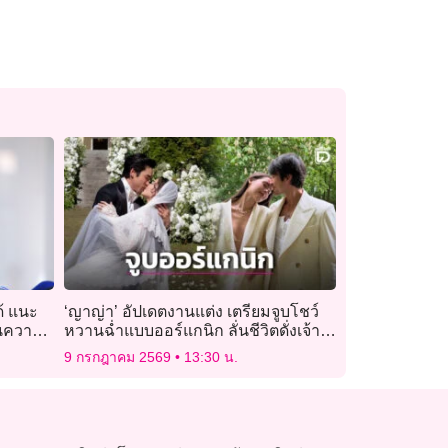
ด้ แนะ
‘ญาญ่า’ อัปเดตงานแต่ง เตรียมจูบโชว์
วนความ
หวานฉ่ำแบบออร์แกนิก ลั่นชีวิตดั่งเจ้า
หญิงเพราะสามีคือ ‘ณเดชน์’
9 กรกฎาคม 2569
13:30 น.