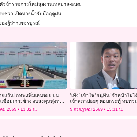
งานตัวข้าราชการใหม่ลุยงานเทศบาล-อบต.
กตบชวา เปิดทางน้ำรับมือฤดูฝน
องผู้ว่าฯเพชรบูรณ์
ายแว้น! กทพ.เพิ่มเลนจยย.บน
‘เท้ง’ เข้าใจ ‘อนุทิน’ จำหน้าไม่ไ
เชื่อมเกาะช้าง งบลงทุนพุ่งทะลุ
เข้าสภาบ่อยๆ ตอบกระทู้ ทบท
ล้าน
จำ
าคม 2569
13:32 น.
9 กรกฎาคม 2569
13:31 น.