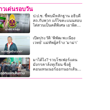
่าวเด่นรอบวัน
ป.ป.ช. ชี้พบมีหลักฐาน อธิบดี
สถ.กับพวก แก้ไขคะแนนสอบ
ไต่สวนเป็นคดีพิเศษ เอาผิด
4 กลุ่ม
เปิดประวัติ ‘พิพัฒ พะเนียง
เวทย์’ แม่ทัพผู้สร้าง ‘มาม่า’
มาได้ไง? รวบโชเฟอร์แดน
มังกรคาล้งทุเรียน ซิ่งตู้
คอนเทนเนอร์ออกนอกเส้น
ทาง