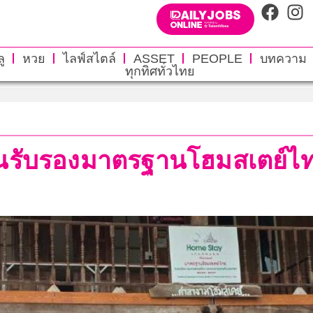
ู
หวย
ไลฟ์สไตล์
ASSET
PEOPLE
บทความ
ทุกทิศทั่วไทย
มินรับรองมาตรฐานโฮมสเตย์ไ