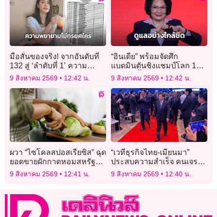
มือสั่นของจริง! จากอันดับที่
“อินเดีย” พร้อมจัดศึก
132 สู่ ‘ลำดับที่ 1’ ความ
แบดมินตันชิงแชมป์โลก 17-
พยายามไม่เคยทรยศใคร
23 ส.ค.นี้ “คุณหญิงปัทมา”
9 สิงหาคม 2569
12:42 น.
9 สิงหาคม 2569
12:42 น.
เกาะติดปฏิบัติหน้าที่อย่าง
ใกล้ชิด
ผวา “ไซโคลสปอสเรียซิส” ฉุด
“เวทีธุรกิจไทย-เมียนมา”
ยอดขายผักกาดหอมสหรัฐ
ประสบความสำเร็จ คนเจรจา
ร่วง 9%
การค้ากันคึกคัก
9 สิงหาคม 2569
12:41 น.
9 สิงหาคม 2569
12:40 น.