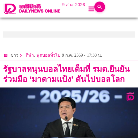
9 ส.ค. 2026
,
9 ก.ค. 2569 • 17:30 น.
ข่าว
กีฬา
ฟุตบอลทั่วไป
รัฐบาลหนุนบอลไทยเต็มที่ รมต.ยืนยัน
ร่วมมือ ‘มาดามแป้ง’ ดันไปบอลโลก