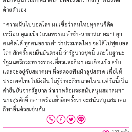
สนับสนุนร่วมกับสมาคมฯ เพื่อให้ลีกรากหญ้า ยืนหยัด
ด้วยตัวเอง
“ความฝันไปบอลโลก ผมเชื่อว่าคนไทยทุกคนก็คิด
เหมือน คุณแป้ง (นวลพรรณ ล่ำซำ-นายกสมาคมฯ) ทุก
คนคิดได้ ทุกคนอยากทำ ว่าประเทศไทย จะได้ไปฟุตบอล
โลก สักครั้ง ผมยืนยันตรงนี้ ว่ารัฐบาลชุดนี้ และในฐานะ
รัฐมนตรีกระทรวงท่องเที่ยวและกีฬา ผมเชื่อแป้ง ครับ 
และจะอยู่กับสมาคมฯ ที่จะคอยฟันฝ่าอุปสรรค เพื่อให้
ประเทศไทยไปถึงฝัน ไม่รู้ว่าจะถึงขนาดไหน แต่วันนี้เป็น
คำยืนยันจากรัฐบาล ว่าเราพร้อมจะสนับสนุนสมาคมฯ” 
นายสุรศักดิ์ กล่าวพร้อมย้ำอีกครั้งว่า จะสนับสนุนสมาคม
กีฬาอื่นด้วยเช่นกัน