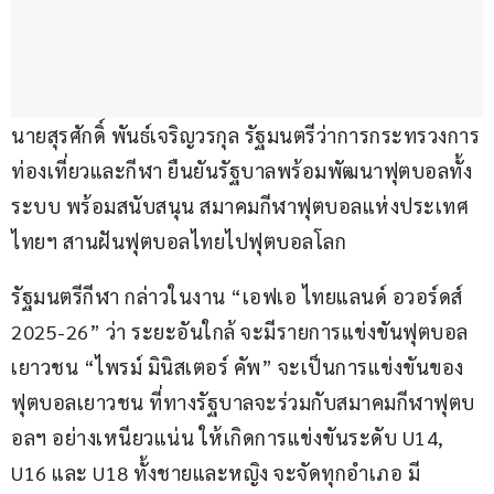
นายสุรศักดิ์ พันธ์เจริญวรกุล รัฐมนตรีว่าการกระทรวงการ
ท่องเที่ยวและกีฬา ยืนยันรัฐบาลพร้อมพัฒนาฟุตบอลทั้ง
ระบบ พร้อมสนับสนุน สมาคมกีฬาฟุตบอลแห่งประเทศ
ไทยฯ สานฝันฟุตบอลไทยไปฟุตบอลโลก
รัฐมนตรีกีฬา กล่าวในงาน “เอฟเอ ไทยแลนด์ อวอร์ดส์ 
2025-26” ว่า ระยะอันใกล้ จะมีรายการแข่งขันฟุตบอล
เยาวชน “ไพรม์ มินิสเตอร์ คัพ” จะเป็นการแข่งขันของ
ฟุตบอลเยาวชน ที่ทางรัฐบาลจะร่วมกับสมาคมกีฬาฟุตบ
อลฯ อย่างเหนียวแน่น ให้เกิดการแข่งขันระดับ U14, 
U16 และ U18 ทั้งชายและหญิง จะจัดทุกอำเภอ มี