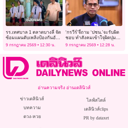
รร.เทศบาล 1 ตลาดบางลี่ จัด
‘กรวีร์’จี้ถาม ‘ปชน.’จะรับผิด
ซ้อมแผนดับเพลิงป้องกันอัคคี
ชอบ ทำสังคมเข้าใจผิดปม
ภัย
‘นิรโทษกรรม’โยงเอื้อ ‘ฮั้ว
9 กรกฎาคม 2569
12:30 น.
9 กรกฎาคม 2569
12:28 น.
สว.’อย่างไร
อ่านความจริง อ่านเดลินิวส์
ข่าวเดลินิวส์
ไลฟ์สไตล์
บทความ
เดลินิวส์clips
ดวง-หวย
PR by dataxet