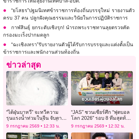
ข้าราชการใหม่ลุยงานเทศบาล-อบต.
“ยโสธร”ปฐมนิเทศข้าราชการท้องถิ่นบรรจุใหม่ รายงานตัว
ครบ 37 คน ปลูกฝังคุณธรรมและวินัยในการปฏิบัติราชการ
กาฬสินธุ์ ยกระดับเชิงรุก! นำรถพระราชทานลุยตรวจคัด
กรองมะเร็งปากมดลูก
“ฉะเชิงเทรา”รับรายงานตัวผู้ได้รับการบรรจุและแต่งตั้งเป็น
ข้าราชการและพนักงานส่วนท้องถิ่น
ข่าวล่าสุด
“ไต้ฝุ่นบาหวี่” จะทวีความ
“JAS” ชวนเชียร์ศึก “ฟุตบอล
รุนแรงน้ำท่วมในจีน จับตา
โลก 2026” รอบ 8 ทีมสุดท้าย
สภาพอากาศสุดขั้วเกิดขึ้น
“ฟ้าขาว ดวล สวิส”
9 กรกฎาคม 2569
12:33 น.
9 กรกฎาคม 2569
12:32 น.
บ่อยปีนี้