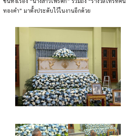
ขึ้นหิ้งเรื่อง “นางสาวโพรดก” รวมถึง “รางวัลโทรทัศน์
ทองคำ” มาตั้งประดับไว้ในงานอีกด้วย