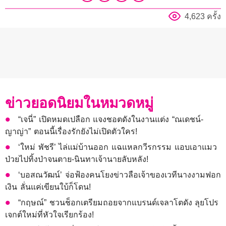
4,623 ครั้ง
ข่าวยอดนิยมในหมวดหมู่
“เจนี่” เปิดหมดเปลือก แจงชอตดังในงานแต่ง “ณเดชน์-
ญาญ่า” ตอนนี้เรื่องรักยังไม่เปิดตัวใคร!
‘ใหม่ พัชรี’ ไล่แม่บ้านออก แฉแหลกวีรกรรม แอบเอาแมว
ป่วยไปทิ้งป่าจนตาย-นินทาเจ้านายลับหลัง!
‘บอสณวัฒน์’ จ่อฟ้องคนโยงข่าวลือเจ้าของเวทีนางงามฟอก
เงิน ลั่นแค่เขียนใบ้ก็โดน!
“กฤษณ์” ชวนช็อกเตรียมถอยจากแบรนด์เจลาโตดัง ลุยโปร
เจกต์ใหม่ที่หัวใจเรียกร้อง!