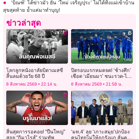
‘บิณฑ์’ โต้ข่าวมั่ว ยัน ‘ใหม่ เจริญปุระ’ ไม่ได้ทิ้งแม่เข้าบ้าน
สุขสุดท้าย ย้ำแค่มาทำบุญ!
ข่าวล่าสุด
โลกลูกหนังอาลัยบิดาเมสซี
ปิดรอบแรกหมดจด! ‘ช้างศึก’
สิ้นลมด้วยวัย 68 ปี
เชือด ‘เมียนมา’ ชนะรวด-ไม่
เสียประตู ไปตัดเชือก
8 สิงหาคม 2569
22:14 น.
8 สิงหาคม 2569
21:58 น.
‘สิงคโปร์’
สิ้นสุดการรอคอย! “ปืนใหญ่”
‘มท.4’ ลุย ‘เกาะสมุย’ปกป้อง
สอย “กิมาไรส์” ร่วมทัพ
คนไทยไม่ให้ถูกรังแก ลั่นคน