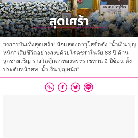
วงการบันเทิงสุดเศร้า! นักแสดงอาวุโสชื่อดัง "น้ำเงิน บุญ
หนัก" เสียชีวิตอย่างสงบด้วยโรคชราในวัย 83 ปี ด้าน
ลูกชายเชิญ รางวัลตุ๊กตาทองพระราชทาน 2 ปีซ้อน ตั้ง
ประดับหน้าศพ "น้ำเงิน บุญหนัก"