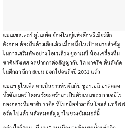
แมนเชสเตอร์ ยูไนเต็ด ยักษ์ใหญ่แห่งศึกพรีเมียร์ลีก 
อังกฤษ ต้องฝันค้างเสียแล้ว เมื่อหนึ่งในเป้าหมายสำคัญ
ในการเสริมทัพอย่าง โอเรเลียง ชูอาเมนี ห้องเครื่องทีม
ชาติฝรั่งเศส จดปากกาต่อสัญญากับ รีล มาดริด ต้นสังกัด
ในศึกลา ลีกา สเปน ออกไปจนถึงปี 2031 แล้ว
แมนฯ ยูไนเต็ด ตกเป็นข่าวพัวพันกับ ชูอาเมนี มาตลอด
ทั้งซัมเมอร์ โดยหวังจะคว้ามาเป็นตัวแทนของ กาเซมิโร 
กองกลางทีมชาติบราซิล ที่โบกมืออำลาถิ่น โอลด์ แทร็ฟฟ
อร์ด ไปแล้ว หลังหมดสัญญาในช่วงซัมเมอร์นี้
อย่างไรก็ตาม “ผีแดง” ดูเหมือนจะต้องซดน้ำแห้วอีก