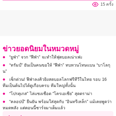
15 ครั้ง
ข่าวยอดนิยมในหมวดหมู่
“ยูฟ่า” จวก “ฟีฟ่า” จะทำให้ฟุตบอลเน่าเฟะ
“ทรัมป์” ยันเป็นคนขอให้ “ฟีฟ่า” ทบทวนโทษแบน “บาโลกุ
น”
เช็กด่วน! ฟีฟ่าลงคิวยิงสดบอลโลกฟรีทีวีในไทย รอบ 16
ทีมเป็นต้นไปได้ดูเกือบครบ ทีมใหญ่ทั้งนั้น
“โปรตุเกส” ไล่แซงเชือด “โครเอเชีย” สุดดราม่า
“คลอปป์” ยืนยัน พร้อมใส่สุดกับ “อินทรีเหล็ก” แม้เคยพูดว่า
หมดพลัง แต่ตอนนี้ชาร์จมาเต็มแล้ว