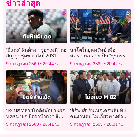
ข่าวล่าสุด
“ผีแดง” ฝันค้าง! “ชูอาเมนี” ต่อ
นาโตในยุคทรัมป์ เมื่อ
สัญญาชุดขาวถึงปี 2031
มิตรภาพกลายเป็น “ธุรกรรม
ต่างตอบแทน”
9 กรกฎาคม 2569
20:44 น.
9 กรกฎาคม 2569
20:42 น.
บช.ปส.ทลายโกดังพักยานรก
‘สิริพงศ์’ ยันเหตุเครนล้มทับ
นครนายก ยึดยาบ้ากว่า 8
คนงานดับ ไม่เกี่ยวทางด่วน
ล้านเม็ด รวบ 5 ผู้ต้องหา
พิเศษ M82 ใช้เส้นทางได้ปกติ
9 กรกฎาคม 2569
20:41 น.
9 กรกฎาคม 2569
20:31 น.