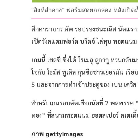
"สิงห์สำอาง" ฟอร์มสดยกกล่อง หลังเปิดถ
ศึกคาราบาว คัพ รอบรองชนะเลิศ นัดแรก เม
เปิดรังสแตมฟอร์ด บริดจ์ ไล่ทุบ ทอตแนม
เกมนี้ เชลซี ซึ่งได้ โรเมลู ลูกากู หวนกล
ใจกับ โธมัส ทูเคิล กุนซือชาวเยอรมัน เรียบ
5 และจากการทำเข้าประตูของ เบน เดวิส ใ
สำหรับเกมรอบตัดเชือกนัดที่ 2 พลพรรค “
ทอง” ที่สนามทอตแนม ฮอตสเปอร์ สเตเดี้ยม 
ภาพ gettyimages