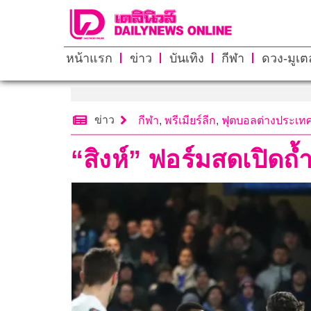
หน้าแรก
ข่าว
บันเทิง
กีฬา
ดวง-มูเตล
ข่าว
กีฬา
,
พรีเมียร์ลีก
,
ฟุตบอลต่างประเท
“สิงห์” ฟอร์มสดเปิดถ้