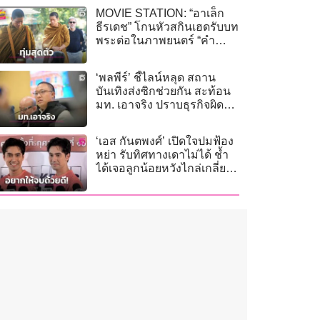
MOVIE STATION: “อาเล็ก
ธีรเดช” โกนหัวสกินเฮดรับบท
พระต่อในภาพยนตร์ “คำ
สารภาพของหมอผี”
‘พลพีร์’ ชี้ไลน์หลุด สถาน
บันเทิงส่งซิกช่วยกัน สะท้อน
มท. เอาจริง ปราบธุรกิจผิด
กฎหมาย
‘เอส กันตพงศ์’ เปิดใจปมฟ้อง
หย่า รับทิศทางเดาไม่ได้ ช้ำ
ได้เจอลูกน้อยหวังไกล่เกลี่ยจบ
ด้วยดี!