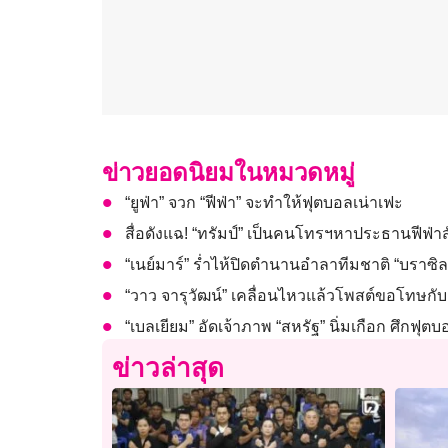
ข่าวยอดนิยมในหมวดหมู่
“ยูฟ่า” จวก “ฟีฟ่า” จะทำให้ฟุตบอลเน่าเฟะ
สื่อดังแฉ! “ทรัมป์” เป็นคนโทรฯหาประธานฟีฟ่า
“เนย์มาร์” ร่ำไห้ปิดตำนานอำลาทีมชาติ “บราซิล
“วาว จารุวัฒน์” เคลื่อนไหวแล้วโพสต์ขอโทษกับส
“เบลเยียม” อัดเจ้าภาพ “สหรัฐ” นิ่มเกือก ศึกฟุ
ข่าวล่าสุด