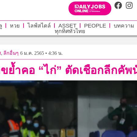
ู
หวย
ไลฟ์สไตล์
ASSET
PEOPLE
บทความ
ทุกทิศทั่วไทย
ศ
,
ลีกอื่นๆ
6 ม.ค. 2565 • 4:36 น.
ำขย้ำคอ “ไก่” ตัดเชือกลีกคัพ