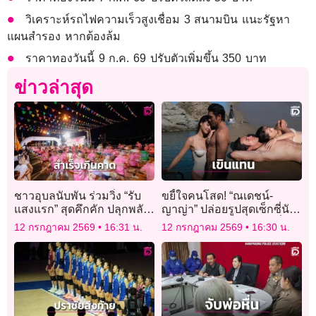
วิเคราะห์รถไฟความเร็วสูงเชื่อม 3 สนามบิน แนะรัฐหา
แผนสำรอง หากต้องล้ม
ราคาทองวันนี้ 9 ก.ค. 69 ปรับตัวเพิ่มขึ้น 350 บาท
ข่าวล่าสุด
ชาวอุบลนับพัน ร่วมวิ่ง “รับ
ขยี้ใจคนโสด! “ณเดชน์-
แสงแรก” สุดคึกคัก ปลุกพลัง
ญาญ่า” ปล่อยรูปสุดเซ็กซี่นับ
เมืองสุขภาวะ “อุบล อยู่ดี”
ถอยหลังเข้าพิธีแต่งงานที่
12 กรกฎาคม 2569
16:31 น.
12 กรกฎาคม 2569
16:30 น.
สำเร็จเกินคาด!
กทม.