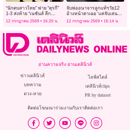
“นักตบสาวไทย” พ่าย “ตุรกี”
จับพ่ออนาจารลูกแท้ๆวัย12
1-3 ส่งท้าย “เนชันส์ ลีก
อ้างหน้าตาเฉย ‘แค่จับเล่นๆ’
2026” พร้อมลุยต่อ “ศึก SEA
สวนผลแพทย์รอยฉีกขาดชัด
12 กรกฎาคม 2569
16:20 น.
12 กรกฎาคม 2569
16:14 น.
V CUP 2026”
อ่านความจริง อ่านเดลินิวส์
ข่าวเดลินิวส์
ไลฟ์สไตล์
บทความ
เดลินิวส์clips
ดวง-หวย
PR by dataxet
ติดต่อโฆษณา
ร่วมงานกับเรา
ติดต่อเรา